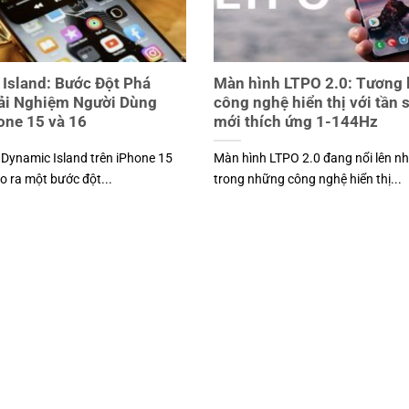
Island: Bước Đột Phá
Màn hình LTPO 2.0: Tương l
rải Nghiệm Người Dùng
công nghệ hiển thị với tần 
one 15 và 16
mới thích ứng 1-144Hz
Dynamic Island trên iPhone 15
Màn hình LTPO 2.0 đang nổi lên n
o ra một bước đột...
trong những công nghệ hiển thị...