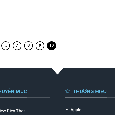
…
7
8
9
10
HUYÊN MỤC
THƯƠNG HIỆU
Apple
iew Điện Thoại