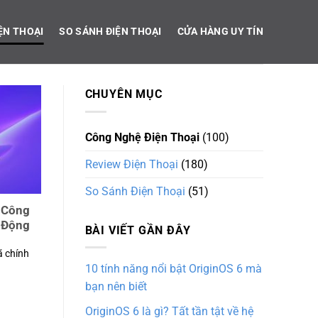
ỆN THOẠI
SO SÁNH ĐIỆN THOẠI
CỬA HÀNG UY TÍN
CHUYÊN MỤC
Công Nghệ Điện Thoại
(100)
Review Điện Thoại
(180)
So Sánh Điện Thoại
(51)
 Công
i Động
BÀI VIẾT GẦN ĐÂY
 chính
10 tính năng nổi bật OriginOS 6 mà
bạn nên biết
OriginOS 6 là gì? Tất tần tật về hệ