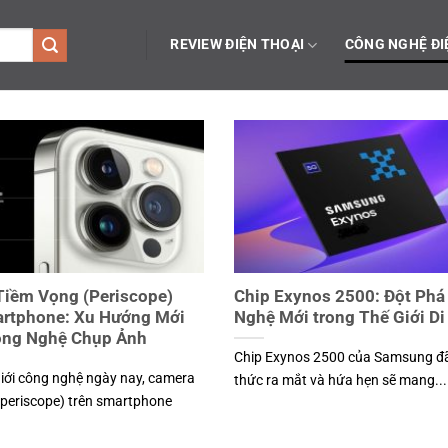
REVIEW ĐIỆN THOẠI
CÔNG NGHỆ ĐI
Tiềm Vọng (Periscope)
Chip Exynos 2500: Đột Phá
artphone: Xu Hướng Mới
Nghệ Mới trong Thế Giới D
ông Nghệ Chụp Ảnh
Chip Exynos 2500 của Samsung đã
giới công nghệ ngày nay, camera
thức ra mắt và hứa hẹn sẽ mang...
(periscope) trên smartphone