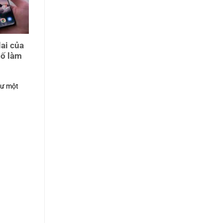
ai của
số làm
hư một