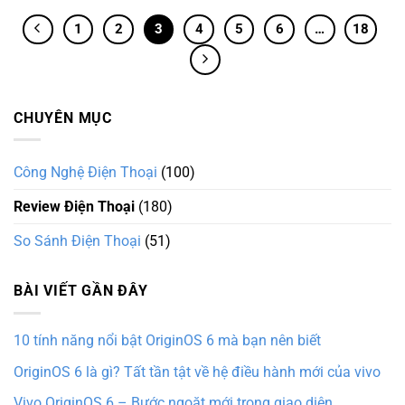
1
2
3
4
5
6
…
18
CHUYÊN MỤC
Công Nghệ Điện Thoại
(100)
Review Điện Thoại
(180)
So Sánh Điện Thoại
(51)
BÀI VIẾT GẦN ĐÂY
10 tính năng nổi bật OriginOS 6 mà bạn nên biết
OriginOS 6 là gì? Tất tần tật về hệ điều hành mới của vivo
Vivo OriginOS 6 – Bước ngoặt mới trong giao diện