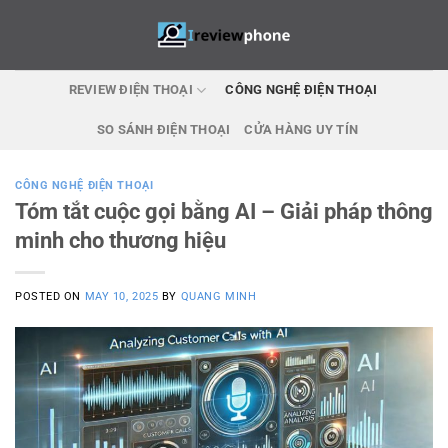
Skip
to
content
REVIEW ĐIỆN THOẠI
CÔNG NGHỆ ĐIỆN THOẠI
SO SÁNH ĐIỆN THOẠI
CỬA HÀNG UY TÍN
CÔNG NGHỆ ĐIỆN THOẠI
Tóm tắt cuộc gọi bằng AI – Giải pháp thông
minh cho thương hiệu
POSTED ON
MAY 10, 2025
BY
QUANG MINH