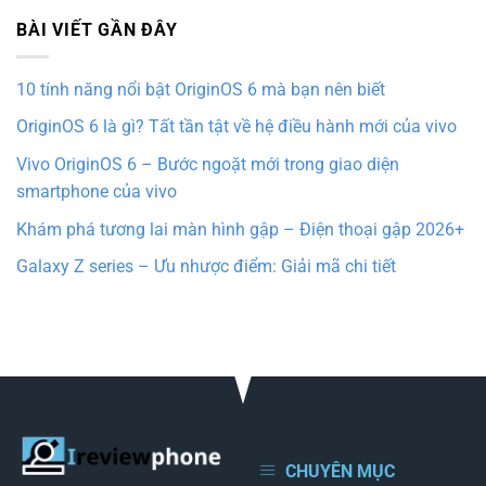
BÀI VIẾT GẦN ĐÂY
10 tính năng nổi bật OriginOS 6 mà bạn nên biết
OriginOS 6 là gì? Tất tần tật về hệ điều hành mới của vivo
Vivo OriginOS 6 – Bước ngoặt mới trong giao diện
smartphone của vivo
Khám phá tương lai màn hình gập – Điện thoại gập 2026+
Galaxy Z series – Ưu nhược điểm: Giải mã chi tiết
CHUYÊN MỤC