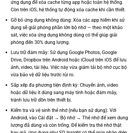
ứng dụng để xóa cache từng app hoặc toàn hệ thống.
Còn trên iOS, hệ thống tự động xóa cache khi cần thiết.
Gỡ bỏ ứng dụng không dùng: Xóa các app hiếm khi sử
dụng sẽ giải phóng phần lớn bộ nhớ — theo một khảo
sát, việc xóa ứng dụng không dùng có thể giúp giải
phóng đến 30% dung lượng.
Lưu trữ đám mây: Sử dụng Google Photos, Google
Drive, Dropbox trên Android hoặc iCloud trên iOS để lưu
ảnh, video, tài liệu. Việc này vừa giảm tải bộ nhớ cục bộ
vừa bảo vệ dữ liệu trước rủi ro.
Sắp xếp đa phương tiện định kỳ: Chuyển ảnh, video
hoặc dữ liệu ít dùng sang máy tính hoặc đám mây,
tránh lưu trữ dồn trên thiết bị.
Kiểm tra và vệ sinh thẻ nhớ (nếu bạn sử dụng): Với
Android, vào Cài đặt → Bộ nhớ → Thẻ nhớ để xem dung
lượng đã dùng và còn trống. Để kiểm tra thẻ nhớ thật
hay giả, ứng dụng như SD Insight có thể giúp nhận diện