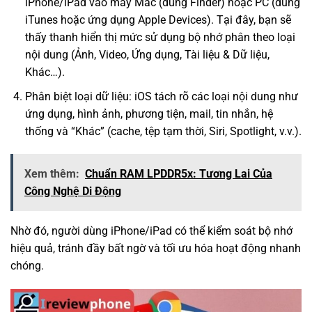
iPhone/iPad vào máy Mac (dùng Finder) hoặc PC (dùng
iTunes hoặc ứng dụng Apple Devices). Tại đây, bạn sẽ
thấy thanh hiển thị mức sử dụng bộ nhớ phân theo loại
nội dung (Ảnh, Video, Ứng dụng, Tài liệu & Dữ liệu,
Khác…).
Phân biệt loại dữ liệu: iOS tách rõ các loại nội dung như
ứng dụng, hình ảnh, phương tiện, mail, tin nhắn, hệ
thống và “Khác” (cache, tệp tạm thời, Siri, Spotlight, v.v.).
Xem thêm:
Chuẩn RAM LPDDR5x: Tương Lai Của
Công Nghệ Di Động
Nhờ đó, người dùng iPhone/iPad có thể kiểm soát bộ nhớ
hiệu quả, tránh đầy bất ngờ và tối ưu hóa hoạt động nhanh
chóng.