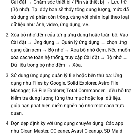
Cài đặt → Chăm sóc thiết bị / Pin và thiết bị → Lưu trữ
(Bộ nhớ). Tại đây bạn sẽ thấy tổng dung lượng, mức đã
sử dụng và phần còn trống, cùng với phân loại theo loại
dữ liệu như ảnh, video, ứng dụng, v.v..
Xóa bộ nhớ đệm của từng ứng dụng hoặc toàn bộ: Vào
Cài đặt → Ứng dụng → Quản lý ứng dụng → chọn ứng
dụng cần xem → Bộ nhớ → Xóa bộ nhớ đệm. Nếu muốn
xóa cache toàn hệ thống, truy cập Cài đặt → Bộ nhớ →
Dữ liệu trong bộ nhớ đệm → Xóa.
Sử dụng ứng dụng quản lý file hoặc bên thứ ba: Ứng
dụng như Files by Google, Solid Explorer, Astro File
Manager, ES File Explorer, Total Commander… đều hỗ trợ
kiểm tra dung lượng từng thư mục hoặc loại dữ liệu,
giúp bạn phát hiện điểm nghẽn bộ nhớ một cách trực
quan.
Dọn dẹp định kỳ với ứng dụng chuyên dụng: Các app
như Clean Master, CCleaner, Avast Cleanup, SD Maid