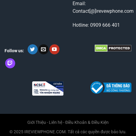
Email:
Contact[@]irevewphone.com
Hotline: 0909 666 401
Follow us:
Giới Thiệu
-
Liên hệ
-
Điều Khoản & Điều Kiện
© 2025 IREVIEWPHONE.COM. Tất cả các quyền được bảo lưu.