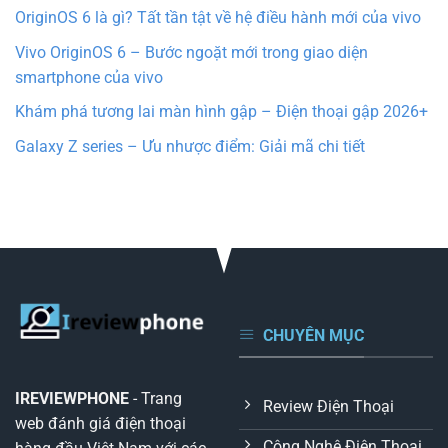
OriginOS 6 là gì? Tất tần tật về hệ điều hành mới của vivo
Vivo OriginOS 6 – Bước ngoặt mới trong giao diện
smartphone của vivo
Khám phá tương lai màn hình gập – Điện thoại gập 2026+
Galaxy Z series – Ưu nhược điểm: Giải mã chi tiết
CHUYÊN MỤC
IREVIEWPHONE
- Trang
Review Điện Thoại
web đánh giá điện thoại
Công Nghệ Điện Thoại