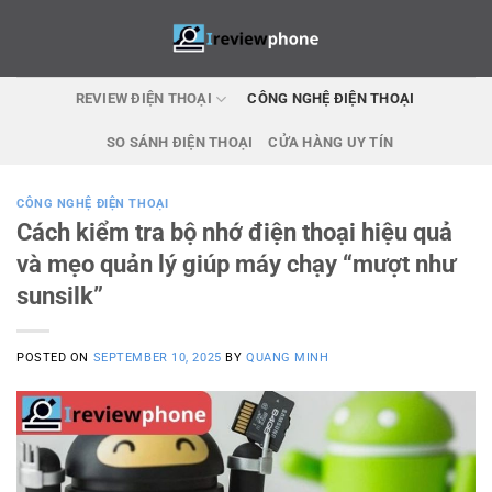
Skip
to
content
REVIEW ĐIỆN THOẠI
CÔNG NGHỆ ĐIỆN THOẠI
SO SÁNH ĐIỆN THOẠI
CỬA HÀNG UY TÍN
CÔNG NGHỆ ĐIỆN THOẠI
Cách kiểm tra bộ nhớ điện thoại hiệu quả
và mẹo quản lý giúp máy chạy “mượt như
sunsilk”
POSTED ON
SEPTEMBER 10, 2025
BY
QUANG MINH