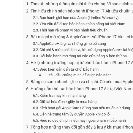
Tóm tắt những thông tin giới thiệu chung: Vì sao chính 
Tìm hiểu chính sách bảo hành iPhone 17 Air tiêu chuẩn 
Bảo hành giới hạn của Apple (Limited Warranty)
Yêu cầu để được bảo hành chính hãng tại Việt Nam
Thời hạn và phạm vi bảo hành tiêu chuẩn
Bật mí gói mở rộng & AppleCare+ với iPhone 17 Air: Lợi í
AppleCare+ là gì và những gì nó bổ sung
Chi phí & mức phí dịch vụ khi sử dụng AppleCare+ tại V
Gói bảo hành mở rộng tại các cửa hàng & bên thứ ba
Hé lộ những trường hợp bị từ chối bảo hành iPhone 17 Ai
Điều kiện dẫn đến từ chối bảo hành
Yêu cầu chứng minh để được bảo hành
Bảng so sánh nhanh lợi ích và chi phí: Có nên mua Appl
Hướng dẫn thủ tục bảo hành iPhone 17 Air tại Việt Nam
Kiểm tra máy khi nhận hàng
Giữ lại hóa đơn / giấy tờ mua hàng
Kích hoạt gói AppleCare+ đúng hạn nếu muốn sử dụng
Liên hệ trung tâm ủy quyền Apple khi có lỗi
Hiểu rõ các chi phí nếu máy ngoài phạm vi bảo hành
Tổng hợp những thay đổi gần đây & lưu ý khi mua iPhone