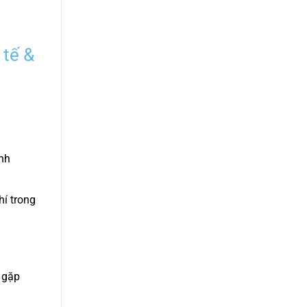
 tế &
ình
hí trong
 gặp