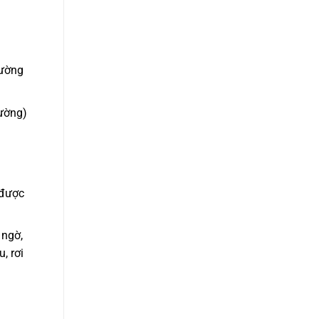
rường
hường)
 được
 ngờ,
, rơi