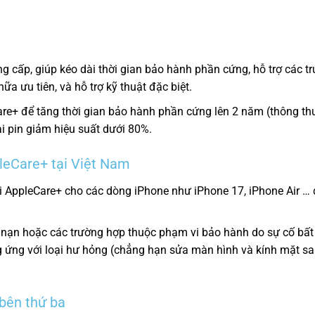
 cấp, giúp kéo dài thời gian bảo hành phần cứng, hỗ trợ các t
hữa ưu tiên, và hỗ trợ kỹ thuật đặc biệt.
are+ để tăng thời gian bảo hành phần cứng lên 2 năm (thông t
ai pin giảm hiệu suất dưới 80%.
pleCare+ tại Việt Nam
gói AppleCare+ cho các dòng iPhone như iPhone 17, iPhone Air …
i nạn hoặc các trường hợp thuộc phạm vi bảo hành do sự cố bất
g ứng với loại hư hỏng (chẳng hạn sửa màn hình và kính mặt sau
 bên thứ ba