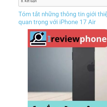
Kết luận
Tóm tắt những thông tin giới thi
quan trọng với iPhone 17 Air