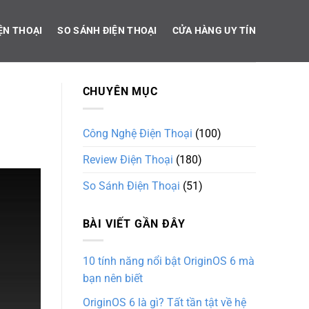
ỆN THOẠI
SO SÁNH ĐIỆN THOẠI
CỬA HÀNG UY TÍN
CHUYÊN MỤC
Công Nghệ Điện Thoại
(100)
Review Điện Thoại
(180)
So Sánh Điện Thoại
(51)
BÀI VIẾT GẦN ĐÂY
10 tính năng nổi bật OriginOS 6 mà
bạn nên biết
OriginOS 6 là gì? Tất tần tật về hệ