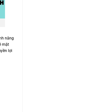
ính năng
ề mặt
yền lợi