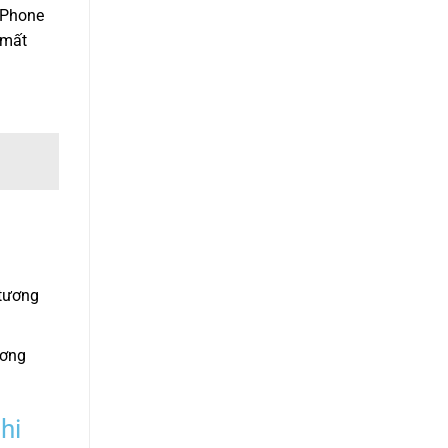
iPhone
 mất
 tương
ương
hi