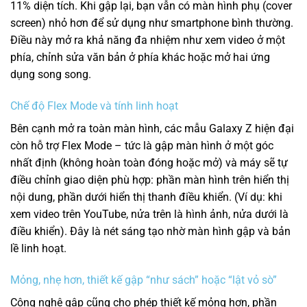
11% diện tích. Khi gập lại, bạn vẫn có màn hình phụ (cover
screen) nhỏ hơn để sử dụng như smartphone bình thường.
Điều này mở ra khả năng đa nhiệm như xem video ở một
phía, chỉnh sửa văn bản ở phía khác hoặc mở hai ứng
dụng song song.
Chế độ Flex Mode và tính linh hoạt
Bên cạnh mở ra toàn màn hình, các mẫu Galaxy Z hiện đại
còn hỗ trợ Flex Mode – tức là gập màn hình ở một góc
nhất định (không hoàn toàn đóng hoặc mở) và máy sẽ tự
điều chỉnh giao diện phù hợp: phần màn hình trên hiển thị
nội dung, phần dưới hiển thị thanh điều khiển. (Ví dụ: khi
xem video trên YouTube, nửa trên là hình ảnh, nửa dưới là
điều khiển). Đây là nét sáng tạo nhờ màn hình gập và bản
lề linh hoạt.
Mỏng, nhẹ hơn, thiết kế gập “như sách” hoặc “lật vỏ sò”
Công nghệ gập cũng cho phép thiết kế mỏng hơn, phần