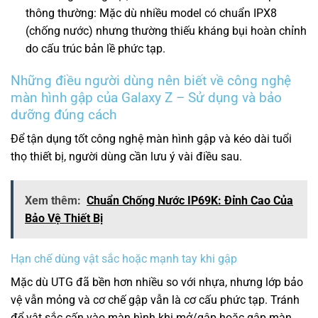
thông thường: Mặc dù nhiều model có chuẩn IPX8
(chống nước) nhưng thường thiếu kháng bụi hoàn chỉnh
do cấu trúc bản lề phức tạp.
Những điều người dùng nên biết về công nghệ
màn hình gập của Galaxy Z – Sử dụng và bảo
dưỡng đúng cách
Để tận dụng tốt công nghệ màn hình gập và kéo dài tuổi
thọ thiết bị, người dùng cần lưu ý vài điều sau.
Xem thêm:
Chuẩn Chống Nước IP69K: Đỉnh Cao Của
Bảo Vệ Thiết Bị
Hạn chế dùng vật sắc hoặc mạnh tay khi gập
Mặc dù UTG đã bền hơn nhiều so với nhựa, nhưng lớp bảo
vệ vẫn mỏng và cơ chế gập vẫn là cơ cấu phức tạp. Tránh
để vật sắc cấn vào màn hình khi mở/gập hoặc gập màn