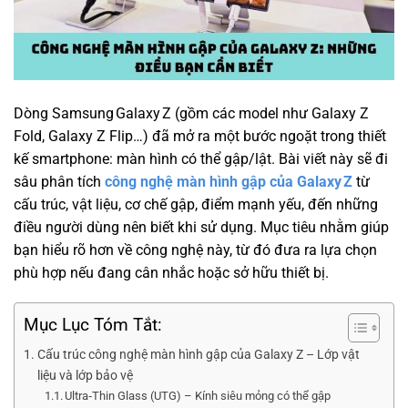
Dòng Samsung Galaxy Z (gồm các model như Galaxy Z
Fold, Galaxy Z Flip…) đã mở ra một bước ngoặt trong thiết
kế smartphone: màn hình có thể gập/lật. Bài viết này sẽ đi
sâu phân tích
công nghệ màn hình gập của Galaxy Z
từ
cấu trúc, vật liệu, cơ chế gập, điểm mạnh yếu, đến những
điều người dùng nên biết khi sử dụng. Mục tiêu nhằm giúp
bạn hiểu rõ hơn về công nghệ này, từ đó đưa ra lựa chọn
phù hợp nếu đang cân nhắc hoặc sở hữu thiết bị.
Mục Lục Tóm Tắt:
Cấu trúc công nghệ màn hình gập của Galaxy Z – Lớp vật
liệu và lớp bảo vệ
Ultra‑Thin Glass (UTG) – Kính siêu mỏng có thể gập