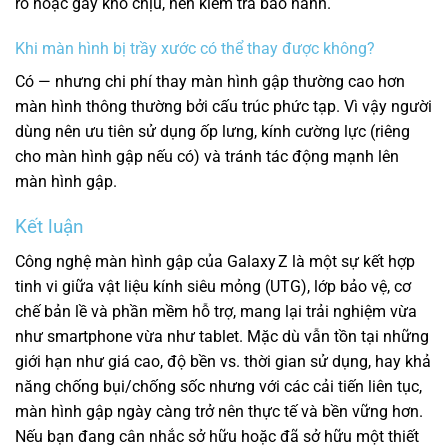
rõ hoặc gây khó chịu, nên kiểm tra bảo hành.
Khi màn hình bị trầy xước có thể thay được không?
Có — nhưng chi phí thay màn hình gập thường cao hơn
màn hình thông thường bởi cấu trúc phức tạp. Vì vậy người
dùng nên ưu tiên sử dụng ốp lưng, kính cường lực (riêng
cho màn hình gập nếu có) và tránh tác động mạnh lên
màn hình gập.
Kết luận
Công nghệ màn hình gập của Galaxy Z là một sự kết hợp
tinh vi giữa vật liệu kính siêu mỏng (UTG), lớp bảo vệ, cơ
chế bản lề và phần mềm hỗ trợ, mang lại trải nghiệm vừa
như smartphone vừa như tablet. Mặc dù vẫn tồn tại những
giới hạn như giá cao, độ bền vs. thời gian sử dụng, hay khả
năng chống bụi/chống sốc nhưng với các cải tiến liên tục,
màn hình gập ngày càng trở nên thực tế và bền vững hơn.
Nếu bạn đang cân nhắc sở hữu hoặc đã sở hữu một thiết