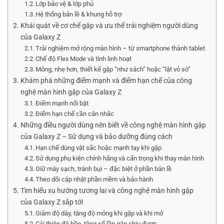
Lớp bảo vệ & lớp phủ
Hệ thống bản lề & khung hỗ trợ
Khái quát về cơ chế gập và ưu thế trải nghiệm người dùng
của Galaxy Z
Trải nghiệm mở rộng màn hình – từ smartphone thành tablet
Chế độ Flex Mode và tính linh hoạt
Mỏng, nhẹ hơn, thiết kế gập “như sách” hoặc “lật vỏ sò”
Khám phá những điểm mạnh và điểm hạn chế của công
nghệ màn hình gập của Galaxy Z
Điểm mạnh nổi bật
Điểm hạn chế cần cân nhắc
Những điều người dùng nên biết về công nghệ màn hình gập
của Galaxy Z – Sử dụng và bảo dưỡng đúng cách
Hạn chế dùng vật sắc hoặc mạnh tay khi gập
Sử dụng phụ kiện chính hãng và cẩn trọng khi thay màn hình
Giữ máy sạch, tránh bụi – đặc biệt ở phần bản lề
Theo dõi cập nhật phần mềm và bảo hành
Tìm hiểu xu hướng tương lai và công nghệ màn hình gập
của Galaxy Z sắp tới
Giảm độ dày, tăng độ mỏng khi gập và khi mở
Cải thiện độ bền, tăng số lần gập chịu được