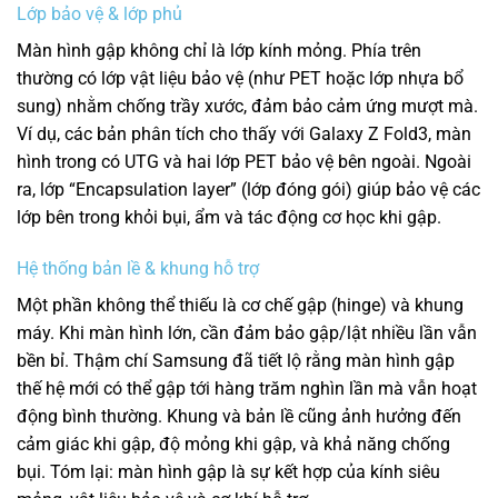
Lớp bảo vệ & lớp phủ
Màn hình gập không chỉ là lớp kính mỏng. Phía trên
thường có lớp vật liệu bảo vệ (như PET hoặc lớp nhựa bổ
sung) nhằm chống trầy xước, đảm bảo cảm ứng mượt mà.
Ví dụ, các bản phân tích cho thấy với Galaxy Z Fold3, màn
hình trong có UTG và hai lớp PET bảo vệ bên ngoài.
Ngoài
ra, lớp “Encapsulation layer” (lớp đóng gói) giúp bảo vệ các
lớp bên trong khỏi bụi, ẩm và tác động cơ học khi gập.
Hệ thống bản lề & khung hỗ trợ
Một phần không thể thiếu là cơ chế gập (hinge) và khung
máy. Khi màn hình lớn, cần đảm bảo gập/lật nhiều lần vẫn
bền bỉ. Thậm chí Samsung đã tiết lộ rằng màn hình gập
thế hệ mới có thể gập tới hàng trăm nghìn lần mà vẫn hoạt
động bình thường. Khung và bản lề cũng ảnh hưởng đến
cảm giác khi gập, độ mỏng khi gập, và khả năng chống
bụi. Tóm lại: màn hình gập là sự kết hợp của kính siêu