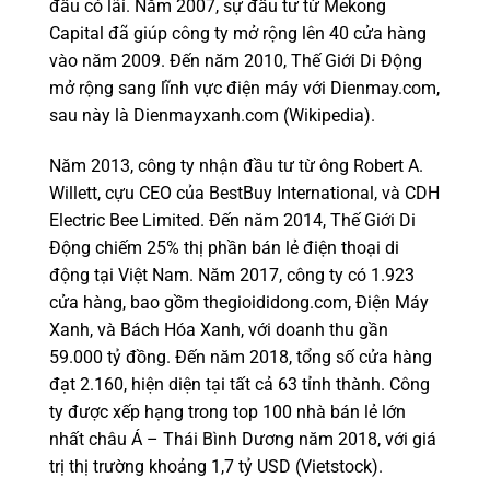
đầu có lãi. Năm 2007, sự đầu tư từ Mekong
Capital đã giúp công ty mở rộng lên 40 cửa hàng
vào năm 2009. Đến năm 2010, Thế Giới Di Động
mở rộng sang lĩnh vực điện máy với Dienmay.com,
sau này là Dienmayxanh.com (Wikipedia).
Năm 2013, công ty nhận đầu tư từ ông Robert A.
Willett, cựu CEO của BestBuy International, và CDH
Electric Bee Limited. Đến năm 2014, Thế Giới Di
Động chiếm 25% thị phần bán lẻ điện thoại di
động tại Việt Nam. Năm 2017, công ty có 1.923
cửa hàng, bao gồm thegioididong.com, Điện Máy
Xanh, và Bách Hóa Xanh, với doanh thu gần
59.000 tỷ đồng. Đến năm 2018, tổng số cửa hàng
đạt 2.160, hiện diện tại tất cả 63 tỉnh thành. Công
ty được xếp hạng trong top 100 nhà bán lẻ lớn
nhất châu Á – Thái Bình Dương năm 2018, với giá
trị thị trường khoảng 1,7 tỷ USD (Vietstock).