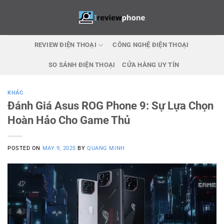
Skip
to
content
REVIEW ĐIỆN THOẠI
CÔNG NGHỆ ĐIỆN THOẠI
SO SÁNH ĐIỆN THOẠI
CỬA HÀNG UY TÍN
KHÁC
Đánh Giá Asus ROG Phone 9: Sự Lựa Chọn
Hoàn Hảo Cho Game Thủ
POSTED ON
MAY 9, 2025
BY
QUANG MINH