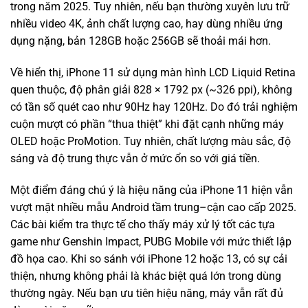
trong năm 2025. Tuy nhiên, nếu bạn thường xuyên lưu trữ
nhiều video 4K, ảnh chất lượng cao, hay dùng nhiều ứng
dụng nặng, bản 128GB hoặc 256GB sẽ thoải mái hơn.
Về hiển thị, iPhone 11 sử dụng màn hình LCD Liquid Retina
quen thuộc, độ phân giải 828 × 1792 px (~326 ppi), không
có tần số quét cao như 90Hz hay 120Hz. Do đó trải nghiệm
cuộn mượt có phần “thua thiệt” khi đặt cạnh những máy
OLED hoặc ProMotion. Tuy nhiên, chất lượng màu sắc, độ
sáng và độ trung thực vẫn ở mức ổn so với giá tiền.
Một điểm đáng chú ý là hiệu năng của iPhone 11 hiện vẫn
vượt mặt nhiều mẫu Android tầm trung–cận cao cấp 2025.
Các bài kiểm tra thực tế cho thấy máy xử lý tốt các tựa
game như Genshin Impact, PUBG Mobile với mức thiết lập
đồ họa cao. Khi so sánh với iPhone 12 hoặc 13, có sự cải
thiện, nhưng không phải là khác biệt quá lớn trong dùng
thường ngày. Nếu bạn ưu tiên hiệu năng, máy vẫn rất đủ