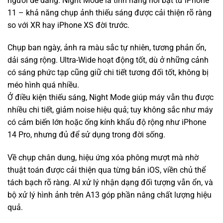
người dễ dàng. Night Mode là tính năng nổi bật từ iPhone
11 – khả năng chụp ảnh thiếu sáng được cải thiện rõ ràng
so với XR hay iPhone XS đời trước.
Chụp ban ngày, ảnh ra màu sắc tự nhiên, tương phản ổn,
dải sáng rộng. Ultra-Wide hoạt động tốt, dù ở những cảnh
có sáng phức tạp cũng giữ chi tiết tương đối tốt, không bị
méo hình quá nhiều.
Ở điều kiện thiếu sáng, Night Mode giúp máy vẫn thu được
nhiều chi tiết, giảm noise hiệu quả; tuy không sắc như máy
có cảm biến lớn hoặc ống kính khẩu độ rộng như iPhone
14 Pro, nhưng đủ để sử dụng trong đời sống.
Về chụp chân dung, hiệu ứng xóa phông mượt mà nhờ
thuật toán được cải thiện qua từng bản iOS, viền chủ thể
tách bạch rõ ràng. AI xử lý nhận dạng đối tượng vẫn ổn, và
bộ xử lý hình ảnh trên A13 góp phần nâng chất lượng hiệu
quả.