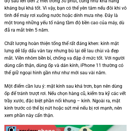
độ sâu lên đến 2 mét trong 30 phút, cũng như khả năng
kháng bụi khá tốt. Vì vậy, bạn có thể yên tâm nếu đôi khi vô
tình để máy rơi xuống nước hoặc dính mưa nhẹ. Đây là
một trong những yếu tố nâng tầm độ bền cao của máy, dù
đã ra mắt trên 5 năm.
Chất lượng hoàn thiện tổng thể rất đáng khen: kính mặt
lưng dễ lấy dấu vân tay nhưng bù lại dễ lau chùi và đẹp
mắt. Viền nhôm bền bỉ, chống va đập ở mức tốt. Với người
dùng cẩn thận, dùng ốp và dán kính, iPhone 11 thường có
thể giữ ngoại hình gần như như mới sau vài năm.
Một điểm cần lưu ý: mặt kính sau khá trơn, bạn nên dùng
ốp để tránh trượt rơi. Nếu chọn hàng cũ, kiểm tra kỹ các vết
trầy xước, đặc biệt phần nối khung – kính. Ngoài ra, mặt
kính trước có thể bị nứt hoặc sứt mẻ nếu bị rơi mạnh, nên
xem phần này cẩn thận.