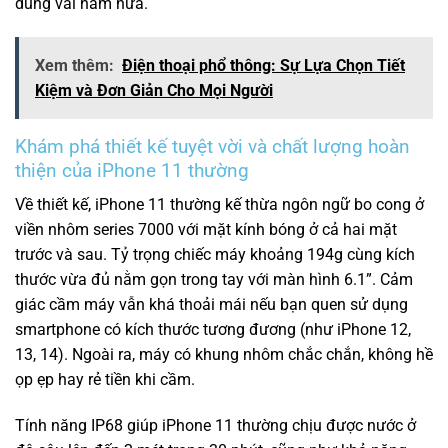
dùng vài năm nữa.
Xem thêm:
Điện thoại phổ thông: Sự Lựa Chọn Tiết
Kiệm và Đơn Giản Cho Mọi Người
Khám phá thiết kế tuyệt vời và chất lượng hoàn
thiện của iPhone 11 thường
Về thiết kế, iPhone 11 thường kế thừa ngôn ngữ bo cong ở
viền nhôm series 7000 với mặt kính bóng ở cả hai mặt
trước và sau. Tỷ trọng chiếc máy khoảng 194g cùng kích
thước vừa đủ nằm gọn trong tay với màn hình 6.1”. Cảm
giác cầm máy vẫn khá thoải mái nếu bạn quen sử dụng
smartphone có kích thước tương đương (như iPhone 12,
13, 14). Ngoài ra, máy có khung nhôm chắc chắn, không hề
ọp ẹp hay rẻ tiền khi cầm.
Tính năng IP68 giúp iPhone 11 thường chịu được nước ở