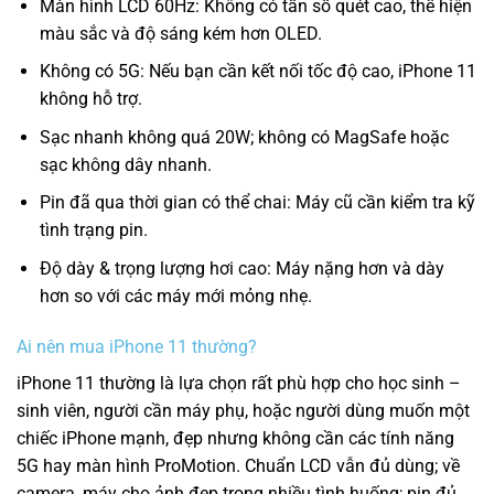
Màn hình LCD 60Hz: Không có tần số quét cao, thể hiện
màu sắc và độ sáng kém hơn OLED.
Không có 5G: Nếu bạn cần kết nối tốc độ cao, iPhone 11
không hỗ trợ.
Sạc nhanh không quá 20W; không có MagSafe hoặc
sạc không dây nhanh.
Pin đã qua thời gian có thể chai: Máy cũ cần kiểm tra kỹ
tình trạng pin.
Độ dày & trọng lượng hơi cao: Máy nặng hơn và dày
hơn so với các máy mới mỏng nhẹ.
Ai nên mua iPhone 11 thường?
iPhone 11 thường là lựa chọn rất phù hợp cho học sinh –
sinh viên, người cần máy phụ, hoặc người dùng muốn một
chiếc iPhone mạnh, đẹp nhưng không cần các tính năng
5G hay màn hình ProMotion. Chuẩn LCD vẫn đủ dùng; về
camera, máy cho ảnh đẹp trong nhiều tình huống; pin đủ