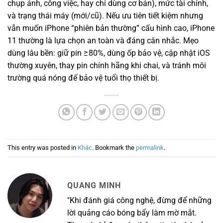
chụp ảnh, công việc, hay chỉ dùng cơ bản), mức tài chính,
và trạng thái máy (mới/cũ). Nếu ưu tiên tiết kiệm nhưng
vẫn muốn iPhone “phiên bản thường” cấu hình cao, iPhone
11 thường là lựa chọn an toàn và đáng cân nhắc. Mẹo
dùng lâu bền: giữ pin ≥ 80%, dùng ốp bảo vệ, cập nhật iOS
thường xuyên, thay pin chính hãng khi chai, và tránh môi
trường quá nóng để bảo vệ tuổi thọ thiết bị.
This entry was posted in
Khác
. Bookmark the
permalink
.
QUANG MINH
"Khi đánh giá công nghệ, đừng để những
lời quảng cáo bóng bẩy làm mờ mắt.