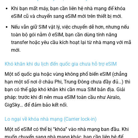
Khi bạn mất máy, bạn cần liên hệ nhà mạng để khóa
eSIM cũ và chuyển sang eSIM mới trên thiết bị mới.
Nếu vẫn giữ SIM vật lý, việc chuyển dễ hơn, nhưng nếu
toàn bộ gói nằm ở eSIM, bạn cần dùng tính năng
transfer hoặc yêu cầu kích hoạt lại từ nhà mạng với mã
mới.
Khó khăn khi du lịch đến quốc gia chưa hỗ trợ eSIM
Một số quốc gia hoặc vùng không phổ biến eSIM (chẳng
hạn một số nơi ở châu Phi, Trung Đông chưa đầy đủ…) thì
bạn có thể gặp khó khăn khi cần mua SIM bản địa. Giải
pháp: trước khi đi nên mua eSIM toàn cầu như Airalo,
GigSky… để đảm bảo kết nối.
Lo ngại về khóa nhà mạng (Carrier lock-in)
Một số eSIM có thể bị “khóa” vào nhà mạng ban đầu. Khi
muốn chuyển sang nhà mạng khác, bạn cần liên hệ để