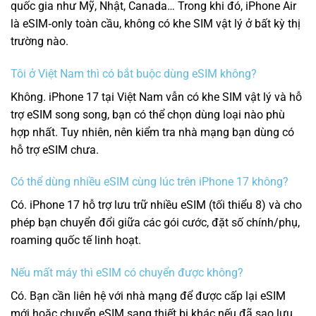
quốc gia như Mỹ, Nhật, Canada… Trong khi đó, iPhone Air
là eSIM‑only toàn cầu, không có khe SIM vật lý ở bất kỳ thị
trường nào.
Tôi ở Việt Nam thì có bắt buộc dùng eSIM không?
Không. iPhone 17 tại Việt Nam vẫn có khe SIM vật lý và hỗ
trợ eSIM song song, bạn có thể chọn dùng loại nào phù
hợp nhất. Tuy nhiên, nên kiểm tra nhà mạng bạn dùng có
hỗ trợ eSIM chưa.
Có thể dùng nhiều eSIM cùng lúc trên iPhone 17 không?
Có. iPhone 17 hỗ trợ lưu trữ nhiều eSIM (tối thiểu 8) và cho
phép bạn chuyển đổi giữa các gói cước, đặt số chính/phụ,
roaming quốc tế linh hoạt.
Nếu mất máy thì eSIM có chuyển được không?
Có. Bạn cần liên hệ với nhà mạng để được cấp lại eSIM
mới hoặc chuyển eSIM sang thiết bị khác nếu đã sao lưu