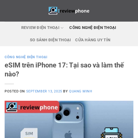
Skip
to
content
REVIEW ĐIỆN THOẠI
CÔNG NGHỆ ĐIỆN THOẠI
SO SÁNH ĐIỆN THOẠI
CỬA HÀNG UY TÍN
CÔNG NGHỆ ĐIỆN THOẠI
eSIM trên iPhone 17: Tại sao và làm thế
nào?
POSTED ON
SEPTEMBER 13, 2025
BY
QUANG MINH