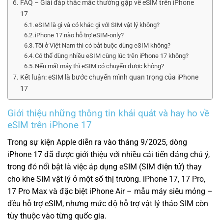
FAQ – Giải đáp thắc mắc thường gặp về eSIM trên iPhone
17
eSIM là gì và có khác gì với SIM vật lý không?
iPhone 17 nào hỗ trợ eSIM‑only?
Tôi ở Việt Nam thì có bắt buộc dùng eSIM không?
Có thể dùng nhiều eSIM cùng lúc trên iPhone 17 không?
Nếu mất máy thì eSIM có chuyển được không?
Kết luận: eSIM là bước chuyển mình quan trọng của iPhone
17
Giới thiệu những thông tin khái quát và hay ho về
eSIM trên iPhone 17
Trong sự kiện Apple diễn ra vào tháng 9/2025, dòng
iPhone 17 đã được giới thiệu với nhiều cải tiến đáng chú ý,
trong đó nổi bật là việc áp dụng eSIM (SIM điện tử) thay
cho khe SIM vật lý ở một số thị trường. iPhone 17, 17 Pro,
17 Pro Max và đặc biệt iPhone Air – mẫu máy siêu mỏng –
đều hỗ trợ eSIM, nhưng mức độ hỗ trợ vật lý tháo SIM còn
tùy thuộc vào từng quốc gia.