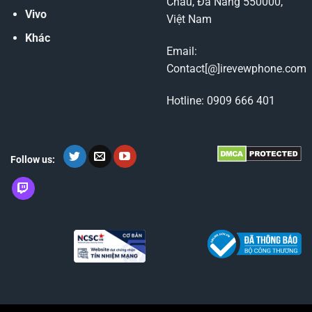
Châu, Đà Nẵng 550000,
Vivo
Việt Nam
Khác
Email:
Contact[@]irevewphone.com
Hotline: 0909 666 401
Follow us: