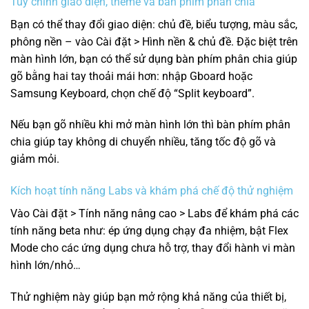
Tùy chỉnh giao diện, theme và bàn phím phân chia
Bạn có thể thay đổi giao diện: chủ đề, biểu tượng, màu sắc,
phông nền – vào Cài đặt > Hình nền & chủ đề. Đặc biệt trên
màn hình lớn, bạn có thể sử dụng bàn phím phân chia giúp
gõ bằng hai tay thoải mái hơn: nhập Gboard hoặc
Samsung Keyboard, chọn chế độ “Split keyboard”.
Nếu bạn gõ nhiều khi mở màn hình lớn thì bàn phím phân
chia giúp tay không di chuyển nhiều, tăng tốc độ gõ và
giảm mỏi.
Kích hoạt tính năng Labs và khám phá chế độ thử nghiệm
Vào Cài đặt > Tính năng nâng cao > Labs để khám phá các
tính năng beta như: ép ứng dụng chạy đa nhiệm, bật Flex
Mode cho các ứng dụng chưa hỗ trợ, thay đổi hành vi màn
hình lớn/nhỏ…
Thử nghiệm này giúp bạn mở rộng khả năng của thiết bị,