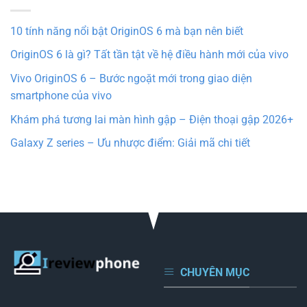
10 tính năng nổi bật OriginOS 6 mà bạn nên biết
OriginOS 6 là gì? Tất tần tật về hệ điều hành mới của vivo
Vivo OriginOS 6 – Bước ngoặt mới trong giao diện
smartphone của vivo
Khám phá tương lai màn hình gập – Điện thoại gập 2026+
Galaxy Z series – Ưu nhược điểm: Giải mã chi tiết
CHUYÊN MỤC