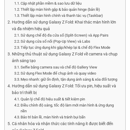
Cập nhật phần mềm & sao lưu dữ liệu
Thiết lập màn hình gập & bảo quản hinge (bản lề)
Thiết lập màn hình chính và thanh tác vụ (Taskbar)
Hướng dẫn sử dụng Galaxy Z Fold: Khai thác màn hình lớn
và đa nhiệm hiệu quả
Sử dụng chế độ đa cửa sổ (Split‑Screen) và App Pairs
Sử dụng cửa sổ nổi (Pop‑Up View) và Labs
Tiếp tục ứng dụng khi gập/khép lại & chế độ Flex Mode
Những thủ thuật sử dụng Galaxy Z Fold về camera và chụp
ảnh sáng tạo
Selfie bằng camera sau và chế độ Gallery View
Sử dụng Flex Mode để chụp ảnh và quay video
Mẹo nhanh: giữ ổn định, tận dụng ánh sáng & xóa đối tượng
Hướng dẫn sử dụng Galaxy Z Fold: Tối ưu pin, hiệu suất và
bảo trì thiết bị
Quản lý chế độ hiệu suất & tiết kiệm pin
Điều chỉnh độ sáng, tốc độ làm mới màn hình & ứng dụng
nền
Bảo trì bản lề, màn hình và tránh bụi bẩn
Cá nhân hóa và nhận thức các tính năng ít được biết đến