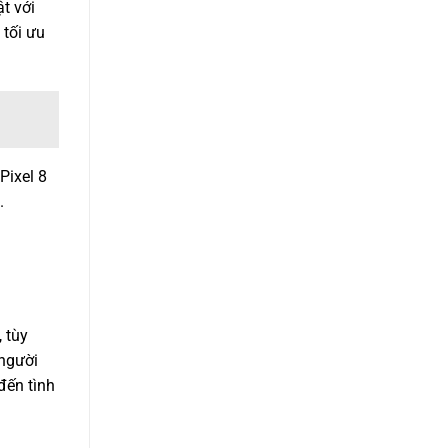
t với
tối ưu
Pixel 8
.
 tùy
 người
đến tình