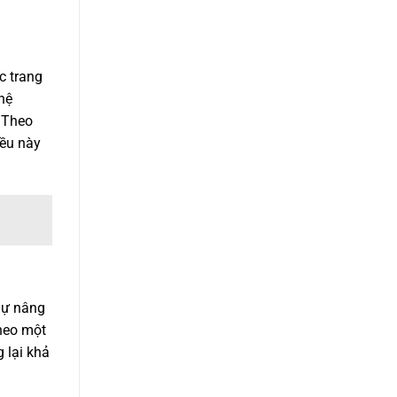
c trang
hệ
 Theo
iều này
Sự nâng
heo một
 lại khả