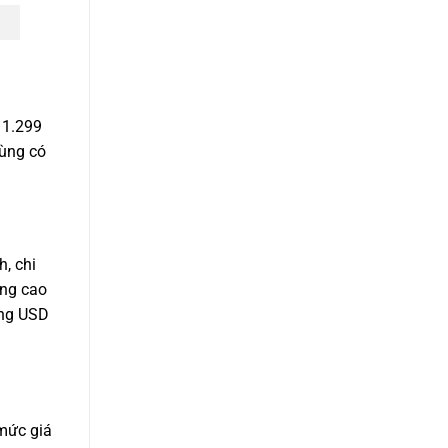
 1.299
dùng có
, chi
ăng cao
ồng USD
 mức giá