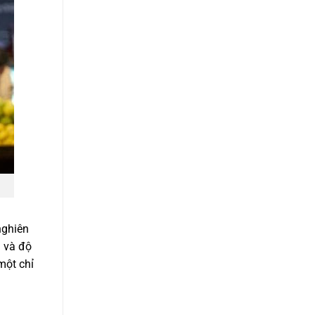
nghiên
i và độ
một chỉ