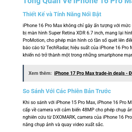
Tổng Quan Về iPhone 16 Pro M
Thiết Kế và Tính Năng Nổi Bật
iPhone 16 Pro Max không chỉ gây ấn tượng với mức g
bị màn hình Super Retina XDR 6.7 inch, mang lại hìn
ProMotion, cho phép màn hình có tần số quét lên đ
báo cáo từ TechRadar, hiệu suất của iPhone 16 Pro M
khiến nó trở thành một trong những smartphone mạnh
Xem thêm:
iPhone 17 Pro Max trade‑in deals - 
So Sánh Với Các Phiên Bản Trước
Khi so sánh với iPhone 15 Pro Max, iPhone 16 Pro 
cấp về camera với cảm biến 48MP cho phép chụp ảnh
nghiên cứu từ DXOMARK, camera của iPhone 16 Pro
năng chụp ảnh và quay video xuất sắc.