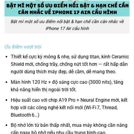
Bật mí một số ưu điểm nổi bật & hạn chế cần cân nhắc về
iPhone 17 Air cấu hình
Ưu điểm vượt trội
Thiết kế cực kỳ mỏng & nhẹ, sử dụng titan, kính Ceramic
Shield mới, chống trầy, chống nứt tốt hơn — rất hấp dẫn
người dùng thích máy đẹp, dễ cầm, dễ mang theo.
Màn hình 120 Hz + độ sáng cực cao (3000 nits), tăng
khả năng hiển thị ngoài trời tốt.
Hiệu suất cao với chip A19 Pro + Neural Engine mới, kết
hợp với các công nghệ kết nối mới (Wi‑Fi 7, Thread,
Bluetooth 6…)
Bộ nhớ lớn từ bản thấp nhất, mua máy không cần nâng
cấp ngay bộ nhớ nếu nhu cầu trung bình‑cao.