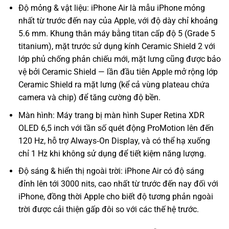
Độ mỏng & vật liệu: iPhone Air là mẫu iPhone mỏng
nhất từ trước đến nay của Apple, với độ dày chỉ khoảng
5.6 mm. Khung thân máy bằng titan cấp độ 5 (Grade 5
titanium), mặt trước sử dụng kính Ceramic Shield 2 với
lớp phủ chống phản chiếu mới, mặt lưng cũng được bảo
vệ bởi Ceramic Shield — lần đầu tiên Apple mở rộng lớp
Ceramic Shield ra mặt lưng (kể cả vùng plateau chứa
camera và chip) để tăng cường độ bền.
Màn hình: Máy trang bị màn hình Super Retina XDR
OLED 6,5 inch với tần số quét động ProMotion lên đến
120 Hz, hỗ trợ Always‑On Display, và có thể hạ xuống
chỉ 1 Hz khi không sử dụng để tiết kiệm năng lượng.
Độ sáng & hiển thị ngoài trời: iPhone Air có độ sáng
đỉnh lên tới 3000 nits, cao nhất từ trước đến nay đối với
iPhone, đồng thời Apple cho biết độ tương phản ngoài
trời được cải thiện gấp đôi so với các thế hệ trước.