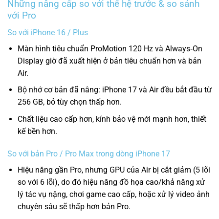
Những nâng cấp so với thế hệ trước & so sánh
với Pro
So với iPhone 16 / Plus
Màn hình tiêu chuẩn ProMotion 120 Hz và Always‑On
Display giờ đã xuất hiện ở bản tiêu chuẩn hơn và bản
Air.
Bộ nhớ cơ bản đã nâng: iPhone 17 và Air đều bắt đầu từ
256 GB, bỏ tùy chọn thấp hơn.
Chất liệu cao cấp hơn, kính bảo vệ mới mạnh hơn, thiết
kế bền hơn.
So với bản Pro / Pro Max trong dòng iPhone 17
Hiệu năng gần Pro, nhưng GPU của Air bị cắt giảm (5 lõi
so với 6 lõi), do đó hiệu năng đồ họa cao/khả năng xử
lý tác vụ nặng, chơi game cao cấp, hoặc xử lý video ảnh
chuyên sâu sẽ thấp hơn bản Pro.