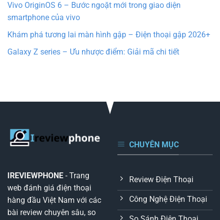
Vivo OriginOS 6 – Bước ngoặt mới trong giao diện
smartphone của vivo
Khám phá tương lai màn hình gập – Điện thoại gập 2026+
Galaxy Z series – Ưu nhược điểm: Giải mã chi tiết
CHUYÊN MỤC
IREVIEWPHONE
- Trang
Review Điện Thoại
web đánh giá điện thoại
Công Nghệ Điện Thoại
hàng đầu Việt Nam với các
bài review chuyên sâu, so
So Sánh Điện Thoại