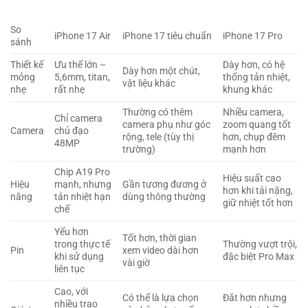
So
iPhone 17 Air
iPhone 17 tiêu chuẩn
iPhone 17 Pro
sánh
Thiết kế
Ưu thế lớn –
Dày hơn, có hệ
Dày hơn một chút,
mỏng
5,6mm, titan,
thống tản nhiệt,
vật liệu khác
nhẹ
rất nhẹ
khung khác
Thường có thêm
Nhiều camera,
Chỉ camera
camera phụ như góc
zoom quang tốt
Camera
chủ đạo
rộng, tele (tùy thị
hơn, chụp đêm
48MP
trường)
mạnh hơn
Chip A19 Pro
Hiệu suất cao
Hiệu
mạnh, nhưng
Gần tương đương ở
hơn khi tải nặng,
năng
tản nhiệt hạn
dùng thông thường
giữ nhiệt tốt hơn
chế
Yếu hơn
Tốt hơn, thời gian
trong thực tế
Thường vượt trội,
Pin
xem video dài hơn
khi sử dụng
đặc biệt Pro Max
vài giờ
liên tục
Cao, với
Có thể là lựa chọn
Đắt hơn nhưng
nhiều trao