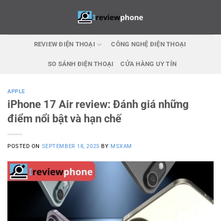
Skip
to
content
REVIEW ĐIỆN THOẠI
CÔNG NGHỆ ĐIỆN THOẠI
SO SÁNH ĐIỆN THOẠI
CỬA HÀNG UY TÍN
APPLE
iPhone 17 Air review: Đánh giá những
điểm nổi bật và hạn chế
POSTED ON
SEPTEMBER 18, 2025
BY
MSXAM