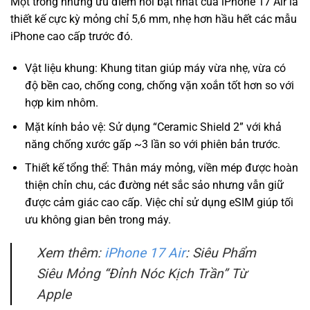
Một trong những ưu điểm nổi bật nhất của iPhone 17 Air là
thiết kế cực kỳ mỏng chỉ 5,6 mm, nhẹ hơn hầu hết các mẫu
iPhone cao cấp trước đó.
Vật liệu khung: Khung titan giúp máy vừa nhẹ, vừa có
độ bền cao, chống cong, chống vặn xoắn tốt hơn so với
hợp kim nhôm.
Mặt kính bảo vệ: Sử dụng “Ceramic Shield 2” với khả
năng chống xước gấp ~3 lần so với phiên bản trước.
Thiết kế tổng thể: Thân máy mỏng, viền mép được hoàn
thiện chỉn chu, các đường nét sắc sảo nhưng vẫn giữ
được cảm giác cao cấp. Việc chỉ sử dụng eSIM giúp tối
ưu không gian bên trong máy.
Xem thêm:
iPhone 17 Air
: Siêu Phẩm
Siêu Mỏng “Đỉnh Nóc Kịch Trần” Từ
Apple