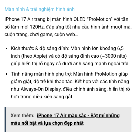
Màn hình & trải nghiệm hình ảnh
iPhone 17 Air trang bị màn hình OLED “ProMotion” với tần
số làm mới 120Hz, đáp ứng tốt nhu cầu hình ảnh mượt mà,
cuộn trang, chơi game, cuộn web…
Kích thước & độ sáng đỉnh: Màn hình lớn khoảng 6,5
inch (theo Apple) và có độ sáng đỉnh cao (~3000 nits)
giúp hiển thị rõ ngay cả dưới ánh sáng mạnh ngoài trời.
Tính năng màn hình phụ trợ: Màn hình ProMotion giúp
giảm giật, độ trễ khi thao tác. Kết hợp với các tính năng
như Always‑On Display, điều chỉnh ánh sáng, hiển thị rõ
hơn trong điều kiện sáng gắt.
Xem thêm:
iPhone 17 Air màu sắc - Bật mí những
màu nổi bật và lựa chọn đẹp nhất