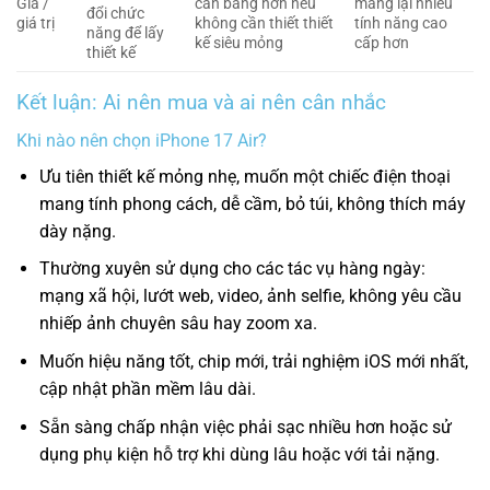
Giá /
cân bằng hơn nếu
mang lại nhiều
đổi chức
giá trị
không cần thiết thiết
tính năng cao
năng để lấy
kế siêu mỏng
cấp hơn
thiết kế
Kết luận: Ai nên mua và ai nên cân nhắc
Khi nào nên chọn iPhone 17 Air?
Ưu tiên thiết kế mỏng nhẹ, muốn một chiếc điện thoại
mang tính phong cách, dễ cầm, bỏ túi, không thích máy
dày nặng.
Thường xuyên sử dụng cho các tác vụ hàng ngày:
mạng xã hội, lướt web, video, ảnh selfie, không yêu cầu
nhiếp ảnh chuyên sâu hay zoom xa.
Muốn hiệu năng tốt, chip mới, trải nghiệm iOS mới nhất,
cập nhật phần mềm lâu dài.
Sẵn sàng chấp nhận việc phải sạc nhiều hơn hoặc sử
dụng phụ kiện hỗ trợ khi dùng lâu hoặc với tải nặng.