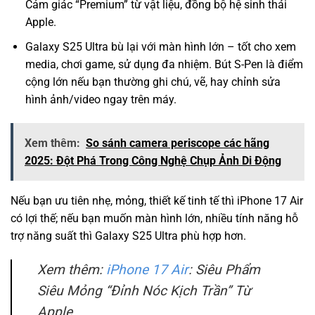
Cảm giác “Premium” từ vật liệu, đồng bộ hệ sinh thái
Apple.
Galaxy S25 Ultra bù lại với màn hình lớn – tốt cho xem
media, chơi game, sử dụng đa nhiệm. Bút S-Pen là điểm
cộng lớn nếu bạn thường ghi chú, vẽ, hay chỉnh sửa
hình ảnh/video ngay trên máy.
Xem thêm:
So sánh camera periscope các hãng
2025: Đột Phá Trong Công Nghệ Chụp Ảnh Di Động
Nếu bạn ưu tiên nhẹ, mỏng, thiết kế tinh tế thì iPhone 17 Air
có lợi thế; nếu bạn muốn màn hình lớn, nhiều tính năng hỗ
trợ năng suất thì Galaxy S25 Ultra phù hợp hơn.
Xem thêm:
iPhone 17 Air
: Siêu Phẩm
Siêu Mỏng “Đỉnh Nóc Kịch Trần” Từ
Apple