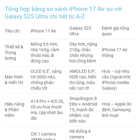
Tổng hợp bảng so sánh iPhone 17 Air so với
Galaxy S25 Ultra chi tiết từ A-Z
Galaxy S25
Đánh giá tổng
Tiêu chí
iPhone 17 Air
Ultra
quan
Mỏng 5,6 mm,
Dày hơn, nặng
Thiết kế &
nhẹ 165g, cầm
218g, chắc
iPhone 17 Air
Trọng
thoải mái, di
chắn nhưng
thắng
lượng
động cao
hơi cồng kềnh
OLED 6,5”, sáng
AMOLED 6,9”,
Hoà – tuỳ nhu
Màn hình
tới 3000 nits,
HDR cao, hiển
cầu (ngoài trời:
& Hiển thị
chống phản
thị rộng, màu
iPhone; media:
chiếu tốt
sắc rực rỡ
Galaxy)
Snapdragon 8
A19 Pro + iOS 26,
Hiệu năng
Elite + Android
Hoà – Apple ổn
tối ưu hoá mượt
& Phần
15, mạnh đa
định, Samsung
mà, cập nhật lâu
mềm
nhiệm, tuỳ
linh hoạt
dài
biến sâu
Hệ thống 4
Chỉ 1 camera
camera
48MP wide +