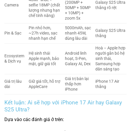
(200MP +
Galaxy S25 Ultra
Camera
selfie 18MP (chất
50MP + 50MP
thắng rõ rệt
lượng nhưng hạn
+ 10MP) +
chế tính năng)
zoom 5x
Pin nhỏ hơn,
5000mAh, sạc
Galaxy S25 Ultra
Pin & Sạc
~27h video, sạc
nhanh 45W,
thắng
nhanh hạn chế
dùng lâu dài
Hoà – Apple hợp
Hệ sinh thái
Android linh
người gắn bó hệ
Ecosystem
Apple mạnh, bảo
hoạt, S-Pen,
sinh thái,
& Dịch vụ
mật, giữ giá tốt
Galaxy AI, Dex
Samsung hợp
dân sáng tạo
Giá trị bán lại
Giá trị lâu
Giữ giá tốt, hỗ trợ
iPhone 17 Air
thấp hơn
dài
AppleCare
thắng
iPhone
Kết luận: Ai sẽ hợp với iPhone 17 Air hay Galaxy
S25 Ultra?
Dựa vào các đánh giá ở trên: