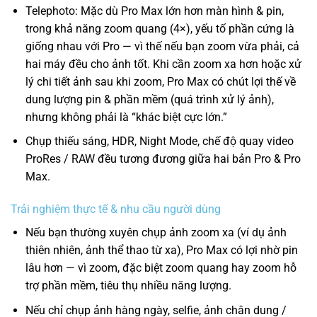
Telephoto: Mặc dù Pro Max lớn hơn màn hình & pin,
trong khả năng zoom quang (4×), yếu tố phần cứng là
giống nhau với Pro — vì thế nếu bạn zoom vừa phải, cả
hai máy đều cho ảnh tốt. Khi cần zoom xa hơn hoặc xử
lý chi tiết ảnh sau khi zoom, Pro Max có chút lợi thế về
dung lượng pin & phần mềm (quá trình xử lý ảnh),
nhưng không phải là “khác biệt cực lớn.”
Chụp thiếu sáng, HDR, Night Mode, chế độ quay video
ProRes / RAW đều tương đương giữa hai bản Pro & Pro
Max.
Trải nghiệm thực tế & nhu cầu người dùng
Nếu bạn thường xuyên chụp ảnh zoom xa (ví dụ ảnh
thiên nhiên, ảnh thể thao từ xa), Pro Max có lợi nhờ pin
lâu hơn — vì zoom, đặc biệt zoom quang hay zoom hỗ
trợ phần mềm, tiêu thụ nhiều năng lượng.
Nếu chỉ chụp ảnh hàng ngày, selfie, ảnh chân dung /