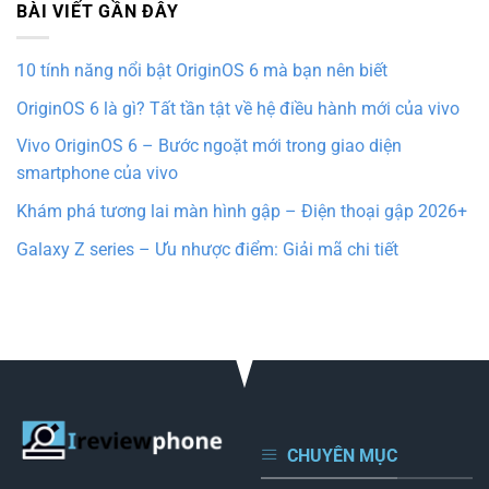
BÀI VIẾT GẦN ĐÂY
10 tính năng nổi bật OriginOS 6 mà bạn nên biết
OriginOS 6 là gì? Tất tần tật về hệ điều hành mới của vivo
Vivo OriginOS 6 – Bước ngoặt mới trong giao diện
smartphone của vivo
Khám phá tương lai màn hình gập – Điện thoại gập 2026+
Galaxy Z series – Ưu nhược điểm: Giải mã chi tiết
CHUYÊN MỤC