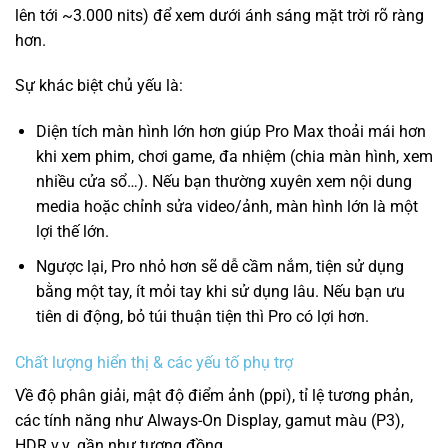
lên tới ~3.000 nits) để xem dưới ánh sáng mặt trời rõ ràng
hơn.
Sự khác biệt chủ yếu là:
Diện tích màn hình lớn hơn giúp Pro Max thoải mái hơn
khi xem phim, chơi game, đa nhiệm (chia màn hình, xem
nhiều cửa sổ…). Nếu bạn thường xuyên xem nội dung
media hoặc chỉnh sửa video/ảnh, màn hình lớn là một
lợi thế lớn.
Ngược lại, Pro nhỏ hơn sẽ dễ cầm nắm, tiện sử dụng
bằng một tay, ít mỏi tay khi sử dụng lâu. Nếu bạn ưu
tiên di động, bỏ túi thuận tiện thì Pro có lợi hơn.
Chất lượng hiển thị & các yếu tố phụ trợ
Về độ phân giải, mật độ điểm ảnh (ppi), tỉ lệ tương phản,
các tính năng như Always-On Display, gamut màu (P3),
HDR v.v. gần như tương đồng.