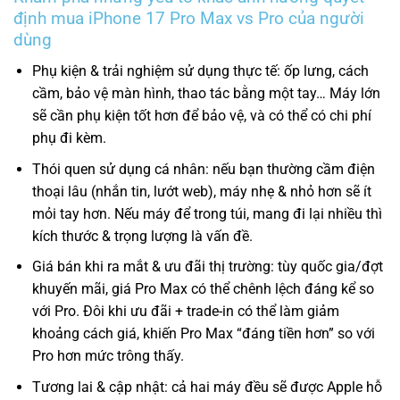
định mua iPhone 17 Pro Max vs Pro của người
dùng
Phụ kiện & trải nghiệm sử dụng thực tế: ốp lưng, cách
cầm, bảo vệ màn hình, thao tác bằng một tay… Máy lớn
sẽ cần phụ kiện tốt hơn để bảo vệ, và có thể có chi phí
phụ đi kèm.
Thói quen sử dụng cá nhân: nếu bạn thường cầm điện
thoại lâu (nhắn tin, lướt web), máy nhẹ & nhỏ hơn sẽ ít
mỏi tay hơn. Nếu máy để trong túi, mang đi lại nhiều thì
kích thước & trọng lượng là vấn đề.
Giá bán khi ra mắt & ưu đãi thị trường: tùy quốc gia/đợt
khuyến mãi, giá Pro Max có thể chênh lệch đáng kể so
với Pro. Đôi khi ưu đãi + trade-in có thể làm giảm
khoảng cách giá, khiến Pro Max “đáng tiền hơn” so với
Pro hơn mức trông thấy.
Tương lai & cập nhật: cả hai máy đều sẽ được Apple hỗ