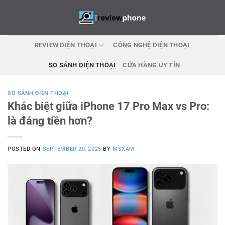
Skip
to
content
REVIEW ĐIỆN THOẠI
CÔNG NGHỆ ĐIỆN THOẠI
SO SÁNH ĐIỆN THOẠI
CỬA HÀNG UY TÍN
SO SÁNH ĐIỆN THOẠI
Khác biệt giữa iPhone 17 Pro Max vs Pro:
là đáng tiền hơn?
POSTED ON
SEPTEMBER 20, 2025
BY
MSXAM