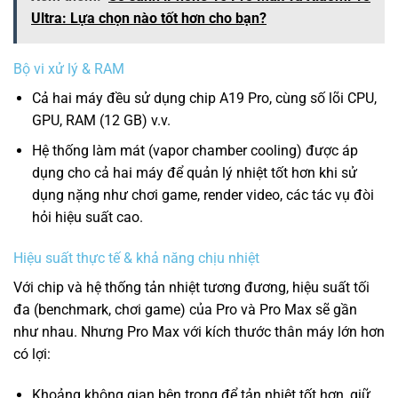
Ultra: Lựa chọn nào tốt hơn cho bạn?
Bộ vi xử lý & RAM
Cả hai máy đều sử dụng chip A19 Pro, cùng số lõi CPU,
GPU, RAM (12 GB) v.v.
Hệ thống làm mát (vapor chamber cooling) được áp
dụng cho cả hai máy để quản lý nhiệt tốt hơn khi sử
dụng nặng như chơi game, render video, các tác vụ đòi
hỏi hiệu suất cao.
Hiệu suất thực tế & khả năng chịu nhiệt
Với chip và hệ thống tản nhiệt tương đương, hiệu suất tối
đa (benchmark, chơi game) của Pro và Pro Max sẽ gần
như nhau. Nhưng Pro Max với kích thước thân máy lớn hơn
có lợi:
Khoảng không gian bên trong để tản nhiệt tốt hơn, giữ