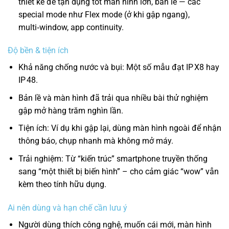
thiết kế để tận dụng tốt màn hình lớn, bản lề — các
special mode như Flex mode (ở khi gập ngang),
multi‑window, app continuity.
Độ bền & tiện ích
Khả năng chống nước và bụi: Một số mẫu đạt IP X8 hay
IP 48.
Bản lề và màn hình đã trải qua nhiều bài thử nghiệm
gập mở hàng trăm nghìn lần.
Tiện ích: Ví dụ khi gập lại, dùng màn hình ngoài để nhận
thông báo, chụp nhanh mà không mở máy.
Trải nghiệm: Từ “kiến trúc” smartphone truyền thống
sang “một thiết bị biến hình” – cho cảm giác “wow” vẫn
kèm theo tính hữu dụng.
Ai nên dùng và hạn chế cần lưu ý
Người dùng thích công nghệ, muốn cái mới, màn hình