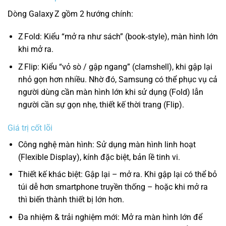
Dòng Galaxy Z gồm 2 hướng chính:
Z Fold: Kiểu “mở ra như sách” (book‑style), màn hình lớn
khi mở ra.
Z Flip: Kiểu “vỏ sò / gập ngang” (clamshell), khi gập lại
nhỏ gọn hơn nhiều. Nhờ đó, Samsung có thể phục vụ cả
người dùng cần màn hình lớn khi sử dụng (Fold) lẫn
người cần sự gọn nhẹ, thiết kế thời trang (Flip).
Giá trị cốt lõi
Công nghệ màn hình: Sử dụng màn hình linh hoạt
(Flexible Display), kính đặc biệt, bản lề tinh vi.
Thiết kế khác biệt: Gập lại – mở ra. Khi gập lại có thể bỏ
túi dễ hơn smartphone truyền thống – hoặc khi mở ra
thì biến thành thiết bị lớn hơn.
Đa nhiệm & trải nghiệm mới: Mở ra màn hình lớn để