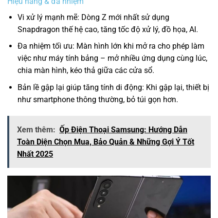
Hiệu năng & đa nhiệm
Vi xử lý mạnh mẽ: Dòng Z mới nhất sử dụng
Snapdragon thế hệ cao, tăng tốc độ xử lý, đồ họa, AI.
Đa nhiệm tối ưu: Màn hình lớn khi mở ra cho phép làm
việc như máy tính bảng – mở nhiều ứng dụng cùng lúc,
chia màn hình, kéo thả giữa các cửa sổ.
Bản lề gập lại giúp tăng tính di động: Khi gập lại, thiết bị
như smartphone thông thường, bỏ túi gọn hơn.
Xem thêm:
Ốp Điện Thoại Samsung: Hướng Dẫn
Toàn Diện Chọn Mua, Bảo Quản & Những Gợi Ý Tốt
Nhất 2025