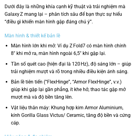
Dưới đây là những khía cạnh kỹ thuật và trải nghiệm mà
Galaxy Z mang lại – phân tích sâu để bạn thực sự hiểu
“điều gì khiến màn hình gập đáng chú ý”.
Màn hình & thiết kế bản lề
Màn hình lớn khi mở: Ví dụ Z Fold7 có màn hình chính
8″ khi mở ra, màn hình ngoài 6,5″ khi gập lại.
Tần số quét cao (hiện đại là 120 Hz), độ sáng lớn – giúp
trải nghiệm mượt và rõ trong nhiều điều kiện ánh sáng.
Bản lề tiên tiến (“FlexHinge”, “Armor FlexHinge”, v.v.)
giúp khi gập lại gần phẳng, ít khe hở, thao tác gập mở
mượt mà và độ bền tăng lên.
Vật liệu thân máy: Khung hợp kim Armor Aluminium,
kính Gorilla Glass Victus/ Ceramic, tăng độ bền và cứng
cáp.