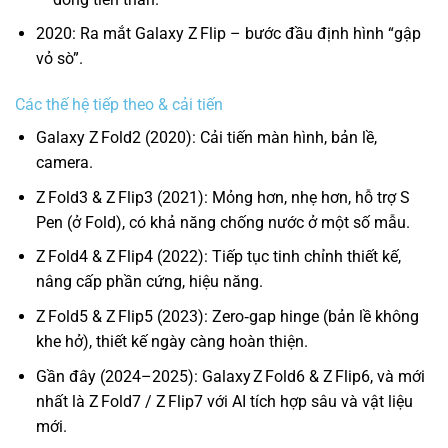
2020: Ra mắt Galaxy Z Flip – bước đầu định hình “gập
vỏ sò”.
Các thế hệ tiếp theo & cải tiến
Galaxy Z Fold2 (2020): Cải tiến màn hình, bản lề,
camera.
Z Fold3 & Z Flip3 (2021): Mỏng hơn, nhẹ hơn, hỗ trợ S
Pen (ở Fold), có khả năng chống nước ở một số mẫu.
Z Fold4 & Z Flip4 (2022): Tiếp tục tinh chỉnh thiết kế,
nâng cấp phần cứng, hiệu năng.
Z Fold5 & Z Flip5 (2023): Zero‑gap hinge (bản lề không
khe hở), thiết kế ngày càng hoàn thiện.
Gần đây (2024–2025): Galaxy Z Fold6 & Z Flip6, và mới
nhất là Z Fold7 / Z Flip7 với AI tích hợp sâu và vật liệu
mới.