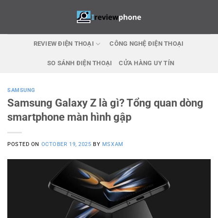
Skip
to
content
REVIEW ĐIỆN THOẠI
CÔNG NGHỆ ĐIỆN THOẠI
SO SÁNH ĐIỆN THOẠI
CỬA HÀNG UY TÍN
SAMSUNG
Samsung Galaxy Z là gì? Tổng quan dòng
smartphone màn hình gập
POSTED ON
OCTOBER 19, 2025
BY
MSXAM