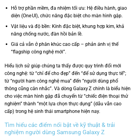
Hỗ trợ phần mềm, đa nhiệm tối ưu: Hệ điều hành, giao
diện (One UI), chức năng đặc biệt cho màn hình gập.
Vật liệu và độ bền: Kính đặc biệt, khung hợp kim, khả
năng chống nước, đàn hồi bản lề.
Giá cả vẫn ở phân khúc cao cấp – phản ánh vị thế
“flagship công nghệ mới”.
Hiểu lịch sử giúp chúng ta thấy được quy trình đổi mới
công nghệ: từ “chỉ để cho đẹp” đến “để sử dụng thực tế”;
từ “người ham công nghệ mua” đến “người dùng phổ
thông cũng cân nhắc”. Và dòng Galaxy Z chính là biểu hiện
cho việc màn hình gập đã chuyển từ “chiếc điện thoại thử
nghiệm” thành “một lựa chọn thực dụng” (dẫu vẫn cao
cấp) trong hệ sinh thái smartphone hiện nay.
Tìm hiểu các điểm nổi bật về kỹ thuật & trải
nghiệm người dùng Samsung Galaxy Z