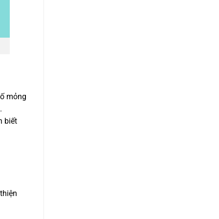
 bố mỏng
.
 biết
thiện