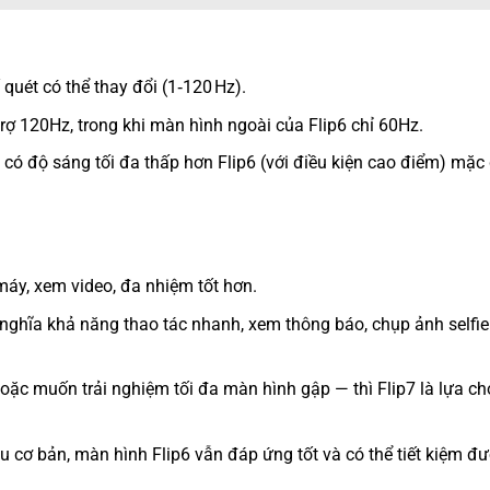
quét có thể thay đổi (1‑120 Hz).
trợ 120Hz, trong khi màn hình ngoài của Flip6 chỉ 60Hz.
ẻ có độ sáng tối đa thấp hơn Flip6 (với điều kiện cao điểm) mặc
máy, xem video, đa nhiệm tốt hơn.
g nghĩa khả năng thao tác nhanh, xem thông báo, chụp ảnh selfi
ặc muốn trải nghiệm tối đa màn hình gập — thì Flip7 là lựa ch
 cơ bản, màn hình Flip6 vẫn đáp ứng tốt và có thể tiết kiệm đư