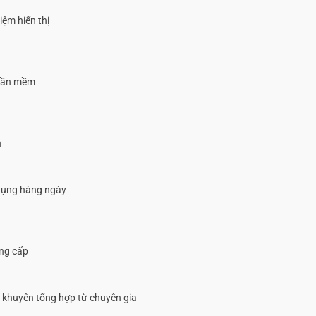
iệm hiển thị
phần mềm
h
 dụng hàng ngày
âng cấp
i khuyên tổng hợp từ chuyên gia