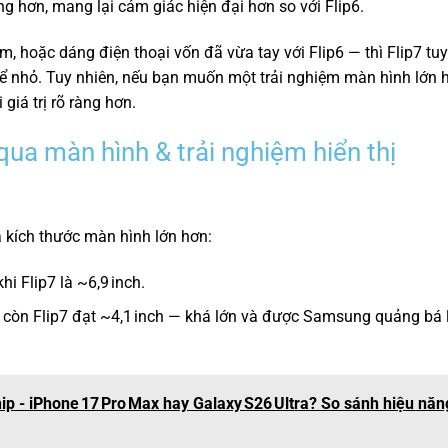
g hơn, mang lại cảm giác hiện đại hơn so với Flip6.
, hoặc dáng điện thoại vốn đã vừa tay với Flip6 — thì Flip7 tuy
hể nhỏ. Tuy nhiên, nếu bạn muốn một trải nghiệm màn hình lớn h
 giá trị rõ ràng hơn.
 qua màn hình & trải nghiệm hiển thị
à kích thước màn hình lớn hơn:
hi Flip7 là ~6,9 inch.
h, còn Flip7 đạt ~4,1 inch — khá lớn và được Samsung quảng bá l
ip - iPhone 17 Pro Max hay Galaxy S26 Ultra? So sánh hiệu năn