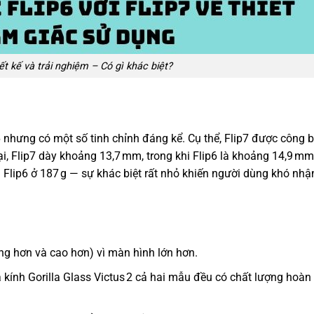
hiết kế và trải nghiệm – Có gì khác biệt?
p6 nhưng có một số tinh chỉnh đáng kể. Cụ thể, Flip7 được công
lại, Flip7 dày khoảng 13,7 mm, trong khi Flip6 là khoảng 14,9 mm
 Flip6 ở 187 g — sự khác biệt rất nhỏ khiến người dùng khó nhận
ộng hơn và cao hơn) vì màn hình lớn hơn.
nh Gorilla Glass Victus 2 cả hai mẫu đều có chất lượng hoàn 