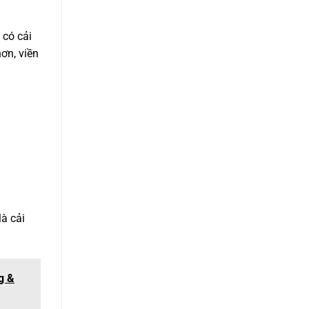
 có cải
ơn, viền
à cải
g &