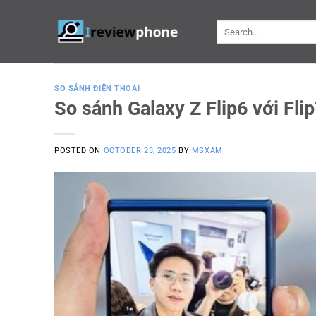
Skip
to
content
SO SÁNH ĐIỆN THOẠI
So sánh Galaxy Z Flip6 với Flip
POSTED ON
OCTOBER 23, 2025
BY
MSXAM