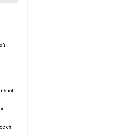
 dù
e nhanh
ọn
ợc chi