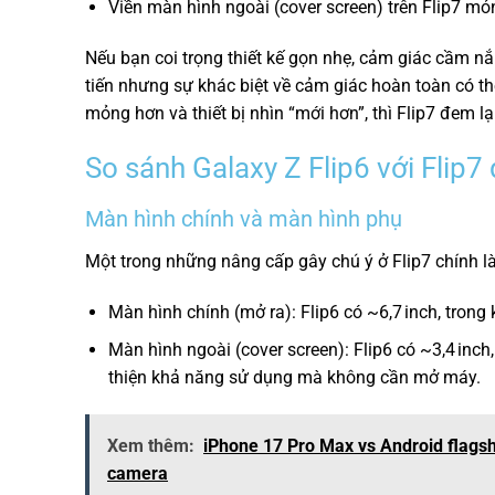
Viền màn hình ngoài (cover screen) trên Flip7 mỏn
Nếu bạn coi trọng thiết kế gọn nhẹ, cảm giác cầm nắm
tiến nhưng sự khác biệt về cảm giác hoàn toàn có t
mỏng hơn và thiết bị nhìn “mới hơn”, thì Flip7 đem lại
So sánh Galaxy Z Flip6 với Flip7
Màn hình chính và màn hình phụ
Một trong những nâng cấp gây chú ý ở Flip7 chính l
Màn hình chính (mở ra): Flip6 có ~6,7 inch, trong k
Màn hình ngoài (cover screen): Flip6 có ~3,4 inc
thiện khả năng sử dụng mà không cần mở máy.
Xem thêm:
iPhone 17 Pro Max vs Android flagsh
camera