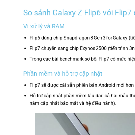
So sánh Galaxy Z Flip6 với Flip
Vi xử lý và RAM
Flip6 dùng chip Snapdragon 8 Gen 3 for Galaxy (t
Flip7 chuyển sang chip Exynos 2500 (tiến trình
Trong các bài benchmark sơ bộ, Flip7 có mức hiệu
Phần mềm và hỗ trợ cập nhật
Flip7 sẽ được cài sẵn phiên bản Android mới hơn 
Hỗ trợ cập nhật phần mềm lâu dài: cả hai mẫu t
năm cập nhật bảo mật và hệ điều hành).