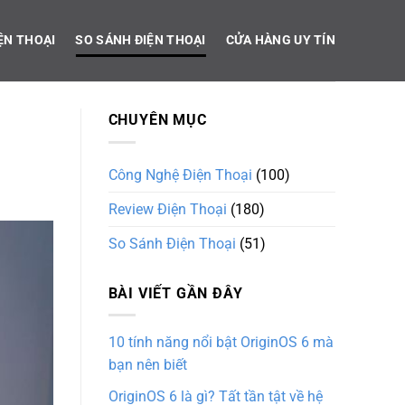
ỆN THOẠI
SO SÁNH ĐIỆN THOẠI
CỬA HÀNG UY TÍN
CHUYÊN MỤC
Công Nghệ Điện Thoại
(100)
Review Điện Thoại
(180)
So Sánh Điện Thoại
(51)
BÀI VIẾT GẦN ĐÂY
10 tính năng nổi bật OriginOS 6 mà
bạn nên biết
OriginOS 6 là gì? Tất tần tật về hệ