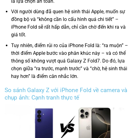
là lựa chọn an toàn.
Với người dùng đã quen hệ sinh thái Apple, muốn sự
đồng bộ và “không cần lo cấu hình quá chi tiết” –
iPhone Fold sẽ rất hấp dẫn, chỉ cần chờ đến khi ra và
giá tốt.
Tuy nhiên, điểm rủi ro của iPhone Fold là: “ra muộn” –
thời điểm Apple bước vào phân khúc này – và có thể
thông số không vượt quá Galaxy Z Fold7. Do đó, lựa
chọn giữa “ra trước, mạnh trước” và “chờ, hệ sinh thái
hay hơn” là điểm cân nhắc lớn.
So sánh Galaxy Z với iPhone Fold về camera và
chụp ảnh: Cạnh tranh thực tế