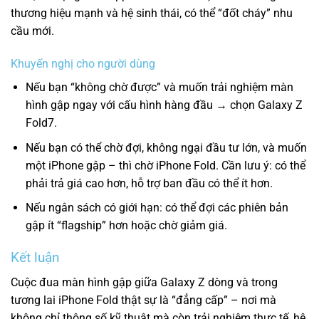
thương hiệu mạnh và hệ sinh thái, có thể “đốt cháy” nhu
cầu mới.
Khuyến nghị cho người dùng
Nếu bạn “không chờ được” và muốn trải nghiệm màn
hình gập ngay với cấu hình hàng đầu → chọn Galaxy Z
Fold7.
Nếu bạn có thể chờ đợi, không ngại đầu tư lớn, và muốn
một iPhone gập – thì chờ iPhone Fold. Cần lưu ý: có thể
phải trả giá cao hơn, hỗ trợ ban đầu có thể ít hơn.
Nếu ngân sách có giới hạn: có thể đợi các phiên bản
gập ít “flagship” hơn hoặc chờ giảm giá.
Kết luận
Cuộc đua màn hình gập giữa Galaxy Z dòng và trong
tương lai iPhone Fold thật sự là “đẳng cấp” – nơi mà
không chỉ thông số kỹ thuật mà còn trải nghiệm thực tế, hệ