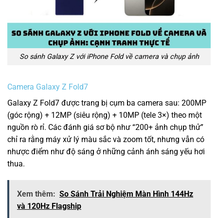
So sánh Galaxy Z với iPhone Fold về camera và chụp ảnh
Camera Galaxy Z Fold7
Galaxy Z Fold7 được trang bị cụm ba camera sau: 200MP
(góc rộng) + 12MP (siêu rộng) + 10MP (tele 3×) theo một
nguồn rò rỉ. Các đánh giá sơ bộ như “200+ ảnh chụp thử”
chỉ ra rằng máy xử lý màu sắc và zoom tốt, nhưng vẫn có
nhược điểm như độ sáng ở những cảnh ánh sáng yếu hơi
thua.
Xem thêm:
So Sánh Trải Nghiệm Màn Hình 144Hz
và 120Hz Flagship