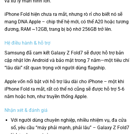
và xử lý màn hình lớn.
iPhone Fold hiện chưa ra mắt, nhưng rò rỉ cho biết nó sẽ
mang DNA Apple – chip thế hệ mới, có thể A20 hoặc tương
đương, RAM ~12GB, trang bị bộ nhớ 256GB trở lên.
Hệ điều hành & hỗ trợ
Samsung đã cam kết Galaxy Z Fold7 sẽ được hỗ trợ bản
cập nhật lớn Android và bảo mật trong 7 năm—một tiêu chí
“lâu dài” rất quan trọng với người dùng flagship.
Apple vốn nổi bật với hỗ trợ lâu dài cho iPhone – một khi
iPhone Fold ra mắt, rất có thể nó cũng sẽ được hỗ trợ 5‑6
năm hoặc hơn, như truyền thống Apple.
Nhận xét & đánh giá
Với người dùng chuyên nghiệp, nhiều nhiệm vụ, đa cửa
sổ, yêu cầu “máy phải mạnh, phải lâu” – Galaxy Z Fold7