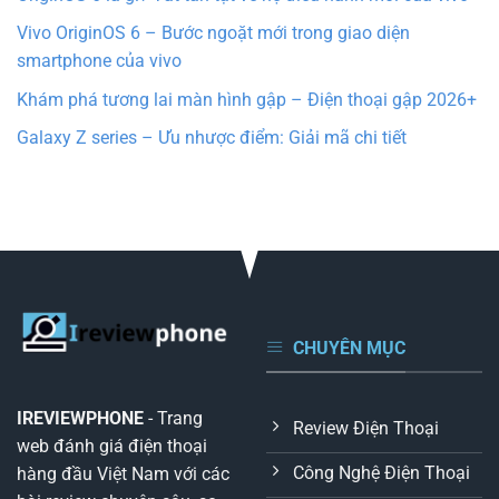
Vivo OriginOS 6 – Bước ngoặt mới trong giao diện
smartphone của vivo
Khám phá tương lai màn hình gập – Điện thoại gập 2026+
Galaxy Z series – Ưu nhược điểm: Giải mã chi tiết
CHUYÊN MỤC
IREVIEWPHONE
- Trang
Review Điện Thoại
web đánh giá điện thoại
Công Nghệ Điện Thoại
hàng đầu Việt Nam với các