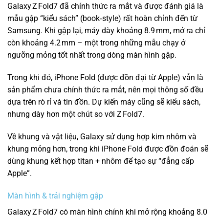
Galaxy Z Fold7 đã chính thức ra mắt và được đánh giá là
mẫu gập “kiểu sách” (book‑style) rất hoàn chỉnh đến từ
Samsung. Khi gập lại, máy dày khoảng 8.9 mm, mở ra chỉ
còn khoảng 4.2 mm – một trong những mẫu chạy ở
ngưỡng mỏng tốt nhất trong dòng màn hình gập.
Trong khi đó, iPhone Fold (được đồn đại từ Apple) vẫn là
sản phẩm chưa chính thức ra mắt, nên mọi thông số đều
dựa trên rò rỉ và tin đồn. Dự kiến máy cũng sẽ kiểu sách,
nhưng dày hơn một chút so với Z Fold7.
Về khung và vật liệu, Galaxy sử dụng hợp kim nhôm và
khung mỏng hơn, trong khi iPhone Fold được đồn đoán sẽ
dùng khung kết hợp titan + nhôm để tạo sự “đẳng cấp
Apple”.
Màn hình & trải nghiệm gập
Galaxy Z Fold7 có màn hình chính khi mở rộng khoảng 8.0