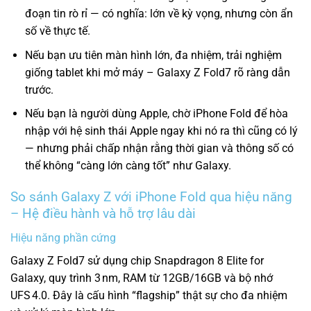
đoạn tin rò rỉ — có nghĩa: lớn về kỳ vọng, nhưng còn ẩn
số về thực tế.
Nếu bạn ưu tiên màn hình lớn, đa nhiệm, trải nghiệm
giống tablet khi mở máy – Galaxy Z Fold7 rõ ràng dẫn
trước.
Nếu bạn là người dùng Apple, chờ iPhone Fold để hòa
nhập với hệ sinh thái Apple ngay khi nó ra thì cũng có lý
— nhưng phải chấp nhận rằng thời gian và thông số có
thể không “càng lớn càng tốt” như Galaxy.
So sánh Galaxy Z với iPhone Fold qua hiệu năng
– Hệ điều hành và hỗ trợ lâu dài
Hiệu năng phần cứng
Galaxy Z Fold7 sử dụng chip Snapdragon 8 Elite for
Galaxy, quy trình 3 nm, RAM từ 12GB/16GB và bộ nhớ
UFS 4.0.
Đây là cấu hình “flagship” thật sự cho đa nhiệm