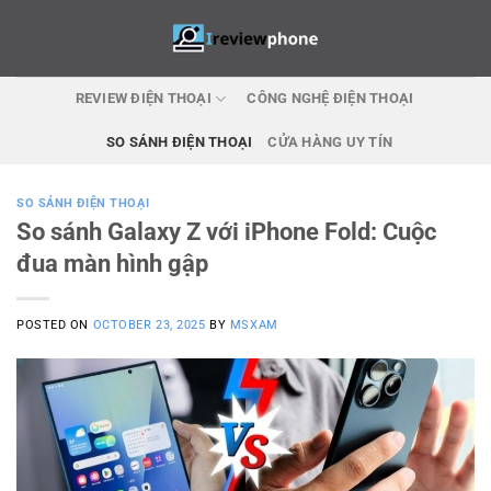
Skip
to
content
REVIEW ĐIỆN THOẠI
CÔNG NGHỆ ĐIỆN THOẠI
SO SÁNH ĐIỆN THOẠI
CỬA HÀNG UY TÍN
SO SÁNH ĐIỆN THOẠI
So sánh Galaxy Z với iPhone Fold: Cuộc
đua màn hình gập
POSTED ON
OCTOBER 23, 2025
BY
MSXAM