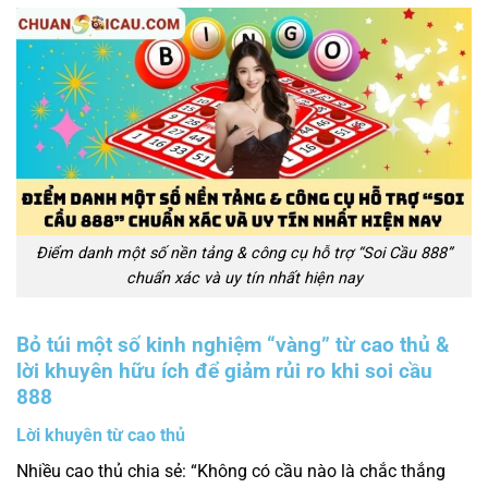
Điểm danh một số nền tảng & công cụ hỗ trợ “Soi Cầu 888”
chuẩn xác và uy tín nhất hiện nay
Bỏ túi một số kinh nghiệm “vàng” từ cao thủ &
lời khuyên hữu ích để giảm rủi ro khi soi cầu
888
Lời khuyên từ cao thủ
Nhiều cao thủ chia sẻ: “Không có cầu nào là chắc thắng