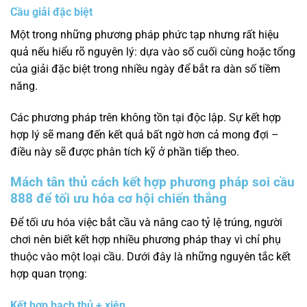
Cầu giải đặc biệt
Một trong những phương pháp phức tạp nhưng rất hiệu
quả nếu hiểu rõ nguyên lý: dựa vào số cuối cùng hoặc tổng
của giải đặc biệt trong nhiều ngày để bắt ra dàn số tiềm
năng.
Các phương pháp trên không tồn tại độc lập. Sự kết hợp
hợp lý sẽ mang đến kết quả bất ngờ hơn cả mong đợi –
điều này sẽ được phân tích kỹ ở phần tiếp theo.
Mách tân thủ cách kết hợp phương pháp soi cầu
888 để tối ưu hóa cơ hội chiến thắng
Để tối ưu hóa việc bắt cầu và nâng cao tỷ lệ trúng, người
chơi nên biết kết hợp nhiều phương pháp thay vì chỉ phụ
thuộc vào một loại cầu. Dưới đây là những nguyên tắc kết
hợp quan trọng:
Kết hợp bạch thủ + xiên