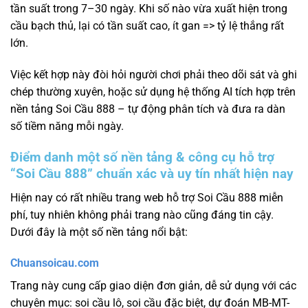
tần suất trong 7–30 ngày. Khi số nào vừa xuất hiện trong
cầu bạch thủ, lại có tần suất cao, ít gan => tỷ lệ thắng rất
lớn.
Việc kết hợp này đòi hỏi người chơi phải theo dõi sát và ghi
chép thường xuyên, hoặc sử dụng hệ thống AI tích hợp trên
nền tảng Soi Cầu 888 – tự động phân tích và đưa ra dàn
số tiềm năng mỗi ngày.
Điểm danh một số nền tảng & công cụ hỗ trợ
“Soi Cầu 888” chuẩn xác và uy tín nhất hiện nay
Hiện nay có rất nhiều trang web hỗ trợ Soi Cầu 888 miễn
phí, tuy nhiên không phải trang nào cũng đáng tin cậy.
Dưới đây là một số nền tảng nổi bật:
Chuansoicau.com
Trang này cung cấp giao diện đơn giản, dễ sử dụng với các
chuyên mục: soi cầu lô, soi cầu đặc biệt, dự đoán MB-MT-