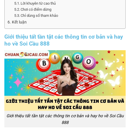
Lời khuyên từ cao thủ
Chơi có điểm dừng
Chỉ dùng số tham khảo
Kết luận
Giới thiệu tất tần tật các thông tin cơ bản và hay
ho về Soi Cầu 888
Giới thiệu tất tần tật các thông tin cơ bản và hay ho về Soi Cầu
888