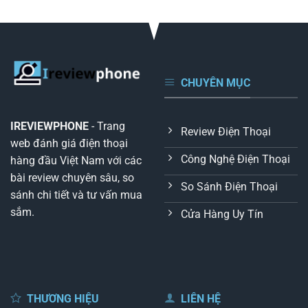
CHUYÊN MỤC
IREVIEWPHONE
- Trang
Review Điện Thoại
web đánh giá điện thoại
Công Nghệ Điện Thoại
hàng đầu Việt Nam với các
bài review chuyên sâu, so
So Sánh Điện Thoại
sánh chi tiết và tư vấn mua
sắm.
Cửa Hàng Uy Tín
THƯƠNG HIỆU
LIÊN HỆ