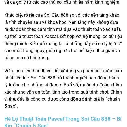
và cả gợi ý từ các cao thủ soi cầu nhiều năm kinh nghiệm.
Khác biệt rõ rệt của Soi Cầu 888 so với các nền tảng khác
là tính chuyên sâu và khoa học. Nền tảng này không đưa
ra dự đoán theo cảm tính mà dựa vào thuật toán xác suất,
cụ thể là thuật toán Pascal, kết hợp với hệ thống lọc dữ liệu
thông minh. Kết quả mang lại là những dãy số có tỷ lệ “nổ”
cao nhất trong ngày, giúp người chơi tiết kiệm thời gian và
nâng cao cơ hội trúng.
Với giao diện thân thiện, dễ sử dụng và phân tích được cập
nhật liên tục, Soi Cầu 888 trở thành người bạn đồng hành
lý tưởng cho những ai đam mê xổ số, muốn dự đoán chính
xác nhưng vẫn an toàn, tỉnh táo trong quá trình chơi. Chính
vì thế, đây là công cụ được cộng đồng đánh giá là “chuẩn
5 sao”.
Hé Lộ Thuật Toán Pascal Trong Soi Cầu 888 – Bí
Kíp “Chuẩn 5 Sao”