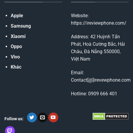
Apple
Website:
https://ireviewphone.com/
Samsung
Xiaomi
Address: 42 Huỳnh Tấn
Phát, Hoà Cường Bắc, Hải
Oppo
Châu, Đà Nẵng 550000,
Vivo
Việt Nam
Khác
Email:
Contact[@]irevewphone.com
Hotline: 0909 666 401
Follow us: