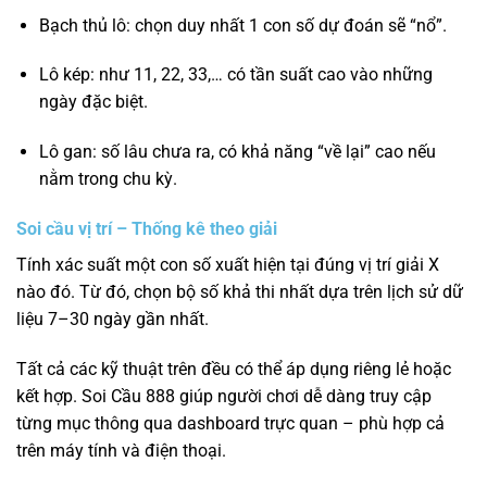
Bạch thủ lô: chọn duy nhất 1 con số dự đoán sẽ “nổ”.
Lô kép: như 11, 22, 33,… có tần suất cao vào những
ngày đặc biệt.
Lô gan: số lâu chưa ra, có khả năng “về lại” cao nếu
nằm trong chu kỳ.
Soi cầu vị trí – Thống kê theo giải
Tính xác suất một con số xuất hiện tại đúng vị trí giải X
nào đó. Từ đó, chọn bộ số khả thi nhất dựa trên lịch sử dữ
liệu 7–30 ngày gần nhất.
Tất cả các kỹ thuật trên đều có thể áp dụng riêng lẻ hoặc
kết hợp. Soi Cầu 888 giúp người chơi dễ dàng truy cập
từng mục thông qua dashboard trực quan – phù hợp cả
trên máy tính và điện thoại.