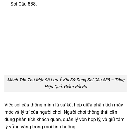
Soi Cầu 888.
Mách Tân Thủ Một Số Lưu Ý Khi Sử Dụng Soi Cầu 888 – Tăng
Hiệu Quả, Giảm Rủi Ro
Việc soi cầu thông minh là sự kết hợp giữa phân tích máy
móc và lý trí của người chơi. Người chơi thông thái cần
dùng phân tích khách quan, quản lý vốn hợp lý, và giữ tâm
lý vững vàng trong mọi tình huống.