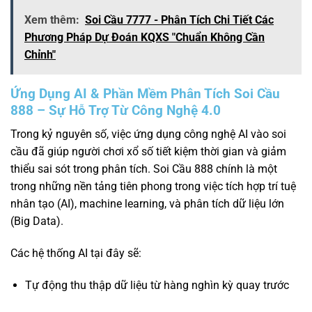
Xem thêm:
Soi Cầu 7777 - Phân Tích Chi Tiết Các
Phương Pháp Dự Đoán KQXS "Chuẩn Không Cần
Chỉnh"
Ứng Dụng AI & Phần Mềm Phân Tích Soi Cầu
888 – Sự Hỗ Trợ Từ Công Nghệ 4.0
Trong kỷ nguyên số, việc ứng dụng công nghệ AI vào soi
cầu đã giúp người chơi xổ số tiết kiệm thời gian và giảm
thiểu sai sót trong phân tích. Soi Cầu 888 chính là một
trong những nền tảng tiên phong trong việc tích hợp trí tuệ
nhân tạo (AI), machine learning, và phân tích dữ liệu lớn
(Big Data).
Các hệ thống AI tại đây sẽ:
Tự động thu thập dữ liệu từ hàng nghìn kỳ quay trước