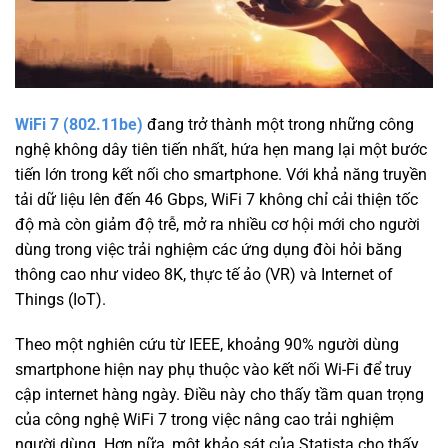
WiFi 7 (802.11be)
đang trở thành một trong những công
nghệ không dây tiên tiến nhất, hứa hẹn mang lại một bước
tiến lớn trong kết nối cho smartphone. Với khả năng truyền
tải dữ liệu lên đến 46 Gbps, WiFi 7 không chỉ cải thiện tốc
độ mà còn giảm độ trễ, mở ra nhiều cơ hội mới cho người
dùng trong việc trải nghiệm các ứng dụng đòi hỏi băng
thông cao như video 8K, thực tế ảo (VR) và Internet of
Things (IoT).
Theo một nghiên cứu từ IEEE, khoảng 90% người dùng
smartphone hiện nay phụ thuộc vào kết nối Wi-Fi để truy
cập internet hàng ngày. Điều này cho thấy tầm quan trọng
của công nghệ WiFi 7 trong việc nâng cao trải nghiệm
người dùng. Hơn nữa, một khảo sát của Statista cho thấy