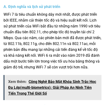
A. Định nghĩa và lịch sử phát triển
WiFi 7 là tiêu chuẩn không dây mới nhất, được phát triển
bởi IEEE, nhằm cải thiện tốc độ và hiệu suất kết nối. Lịch
sử phát triển của WiFi bắt đầu từ những năm 1990 với tiêu
chuẩn đầu tiên 802.11, cho phép tốc độ truyền tải chỉ 2
Mbps. Qua các năm, các phiên bản mới đã được phát triển,
từ 802.11b, 802.11g, cho đến 802.11n và 802.11ac, mỗi
phiên bản đều mang lại những cải tiến đáng kể về tốc độ
và khả năng kết nối. WiFi 6 ra mắt vào năm 2019 đã đánh
dấu một bước tiến lớn trong việc tối ưu hóa băng thông và
giảm độ trễ, nhưng WiFi 7 sẽ còn vượt trội hơn nữa.
Xem thêm:
Công Nghệ Bảo Mật Khóa Sinh Trắc Học
Đa Lớp(multi-biometrics): Giải Pháp An Ninh Tiên
Tiến Trong Thế Giới Số