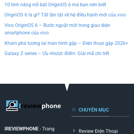
10 tính năng nổi bật OriginOS 6 mà bạn nên biết
OriginOS 6 là gì? Tất tần tật về hệ điều hành mới của vivo
Vivo OriginOS 6 – Bước ngoặt mới trong giao diện
smartphone của vivo
Khám phá tương lai màn hình gập – Điện thoại gập 2026+
Galaxy Z series – Ưu nhược điểm: Giải mã chi tiết
CHUYÊN MỤC
IREVIEWPHONE
- Trang
Review Điện Thoại