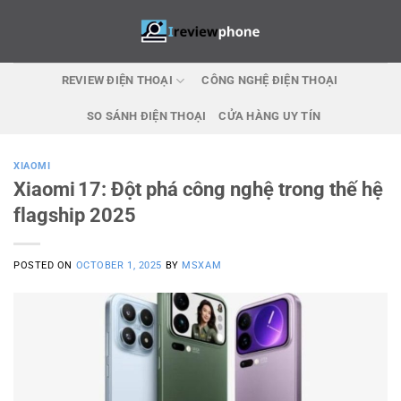
Skip
to
content
REVIEW ĐIỆN THOẠI
CÔNG NGHỆ ĐIỆN THOẠI
SO SÁNH ĐIỆN THOẠI
CỬA HÀNG UY TÍN
XIAOMI
Xiaomi 17: Đột phá công nghệ trong thế hệ
flagship 2025
POSTED ON
OCTOBER 1, 2025
BY
MSXAM