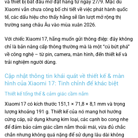
và thiết bị bắt đầu mở đặt hàng từ ngày 27/9. Mặc dù
Xiaomi vẫn chưa công bố chi tiết về việc phát hành quốc
tế, các dấu hiệu cho thấy hãng sẽ lần lượt mở rộng thị
trường sang châu Âu vào mùa xuân 2026.
Với chiếc Xiaomi 17, hãng muốn gửi thông điệp: đây không
chỉ là bản nâng cấp thông thường mà là một “cú bứt phá”
về công nghệ – từ pin, camera, màn hình, đến thiết kế và
trải nghiệm người dùng.
Cập nhật thông tin khái quát về thiết kế & màn
hình của Xiaomi 17: Tinh chỉnh để khác biệt
Thiết kế tổng thể & cảm giác cầm nắm
Xiaomi 17 có kích thước 151,1 × 71,8 × 8,1 mm và trọng
lượng khoảng 191 g. Thiết kế của nó mang hơi hướng
cứng cáp, sử dụng khung kim loại, các cạnh bo cong nhẹ
để đảm bảo cảm giác cầm nắm thoải mái, vừa đủ chắc
chắn nhưng không quá nặng để sử dụng lâu dài không