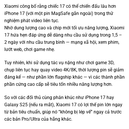
Xiaomi công bố rằng chiếc 17 có thể chiến đấu lâu hơn
iPhone 17 (với một pin MagSafe gắn ngoài) trong thử
nghiệm phát video liên tục.
Nhờ dung lượng cao và chip mới tối ưu năng lượng, Xiaomi
17 hứa hẹn đáp ứng dễ dàng nhu cầu sử dụng trong 1,5 –
2 ngày với nhu cầu trung bình — mạng xã hội, xem phim,
lướt web, chơi game nhẹ.
Tuy nhiên, khi sử dụng tác vụ nặng như chơi game 3D,
chụp liên tục hay quay video 4K/8K, thời lượng pin sẽ giảm
đáng kể — như phần lớn flagship khác — vì các thành phần
phần cứng cao cấp sẽ tiêu tốn nhiều năng lượng hơn.
So với các đối thủ cùng phân khúc như iPhone 17 hay
Galaxy S25 (nếu ra mắt), Xiaomi 17 có lợi thế pin lớn ngay
từ bản tiêu chuẩn, giúp nó “không bị lép vế” ngay cả trước
các bản Pro/Ultra của hãng khác.