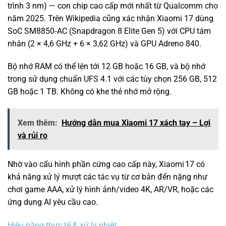
trình 3 nm) — con chip cao cấp mới nhất từ Qualcomm cho
năm 2025.
Trên Wikipedia cũng xác nhận Xiaomi 17 dùng
SoC SM8850‑AC (Snapdragon 8 Elite Gen 5) với CPU tám
nhân (2 × 4,6 GHz + 6 × 3,62 GHz) và GPU Adreno 840.
Bộ nhớ RAM có thể lên tới 12 GB hoặc 16 GB, và bộ nhớ
trong sử dụng chuẩn UFS 4.1 với các tùy chọn 256 GB, 512
GB hoặc 1 TB.
Không có khe thẻ nhớ mở rộng.
Xem thêm:
Hướng dẫn mua Xiaomi 17 xách tay – Lợi
và rủi ro
Nhờ vào cấu hình phần cứng cao cấp này, Xiaomi 17 có
khả năng xử lý mượt các tác vụ từ cơ bản đến nặng như
chơi game AAA, xử lý hình ảnh/video 4K, AR/VR, hoặc các
ứng dụng AI yêu cầu cao.
Hiệu năng thực tế & xử lý nhiệt