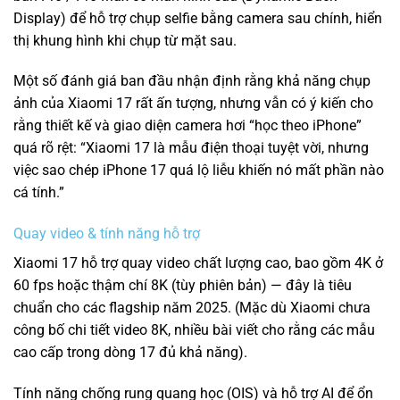
Display) để hỗ trợ chụp selfie bằng camera sau chính, hiển
thị khung hình khi chụp từ mặt sau.
Một số đánh giá ban đầu nhận định rằng khả năng chụp
ảnh của Xiaomi 17 rất ấn tượng, nhưng vẫn có ý kiến cho
rằng thiết kế và giao diện camera hơi “học theo iPhone”
quá rõ rệt: “Xiaomi 17 là mẫu điện thoại tuyệt vời, nhưng
việc sao chép iPhone 17 quá lộ liễu khiến nó mất phần nào
cá tính.”
Quay video & tính năng hỗ trợ
Xiaomi 17 hỗ trợ quay video chất lượng cao, bao gồm 4K ở
60 fps hoặc thậm chí 8K (tùy phiên bản) — đây là tiêu
chuẩn cho các flagship năm 2025. (Mặc dù Xiaomi chưa
công bố chi tiết video 8K, nhiều bài viết cho rằng các mẫu
cao cấp trong dòng 17 đủ khả năng).
Tính năng chống rung quang học (OIS) và hỗ trợ AI để ổn