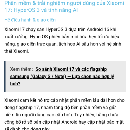
Phần mềm & trải nghiệm người dùng của Xiaomi
17: HyperOS 3 và tính năng AI
Hệ điều hành & giao diện
Xiaomi 17 chạy sẵn HyperOS 3 dựa trên Android 16 khi
xuất xưởng.
HyperOS phiên bản mới hứa hẹn tối ưu hiệu
năng, giao diện trực quan, tích hợp AI sâu hơn với hệ sinh
thái Xiaomi.
Xem thêm:
So sánh Xiaomi 17 và các flagship
samsung (Galaxy S / Note) — Lựa chọn nào hợp lý
hơn?
Xiaomi cam kết hỗ trợ cập nhật phần mềm lâu dài hơn cho
dòng flagship 17, nhằm tăng độ bền phần mềm và giữ
niềm tin người dùng cao cấp hơn. Tuy nhiên, hãng chưa
công bố rõ số bản cập nhật Android hay cập nhật bảo mật
sẽ dành cho dòng này.