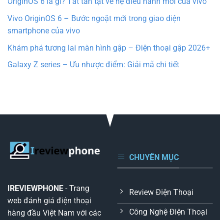
OriginOS 6 là gì? Tất tần tật về hệ điều hành mới của vivo
Vivo OriginOS 6 – Bước ngoặt mới trong giao diện
smartphone của vivo
Khám phá tương lai màn hình gập – Điện thoại gập 2026+
Galaxy Z series – Ưu nhược điểm: Giải mã chi tiết
CHUYÊN MỤC
IREVIEWPHONE
- Trang
Review Điện Thoại
web đánh giá điện thoại
Công Nghệ Điện Thoại
hàng đầu Việt Nam với các