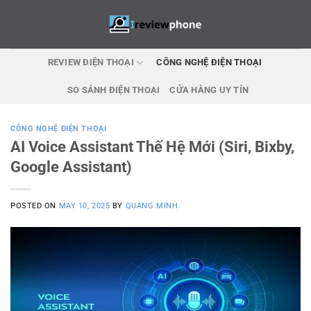
Skip
to
content
REVIEW ĐIỆN THOẠI
CÔNG NGHỆ ĐIỆN THOẠI
SO SÁNH ĐIỆN THOẠI
CỬA HÀNG UY TÍN
CÔNG NGHỆ ĐIỆN THOẠI
AI Voice Assistant Thế Hệ Mới (Siri, Bixby,
Google Assistant)
POSTED ON
MAY 10, 2025
BY
QUANG MINH