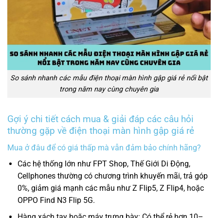
So sánh nhanh các mẫu điện thoại màn hình gập giá rẻ nổi bật
trong năm nay cùng chuyên gia
Gợi ý chi tiết cách mua & giải đáp các câu hỏi
thường gặp về điện thoại màn hình gập giá rẻ
Mua ở đâu để có giá thấp mà vẫn đảm bảo chính hãng?
Các hệ thống lớn
như FPT Shop, Thế Giới Di Động,
Cellphones thường có chương trình khuyến mãi, trả góp
0%, giảm giá mạnh các mẫu như Z Flip5, Z Flip4, hoặc
OPPO Find N3 Flip 5G.
Hàng xách tay hoặc máy trưng bày: Có thể rẻ hơn 10–