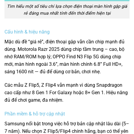
Tìm hiểu một số tiêu chí lựa chọn điện thoại màn hình gập giá
rẻ đáng mua nhất tính đến thời điểm hiện tại
Cấu hình & hiệu năng
Mặc dù đề “giá rẻ”, điện thoại gập vẫn cần chip mạnh đủ
dùng. Motorola Razr 2025 dùng chip tầm trung – cao, bộ
nhớ RAM/ROM hợp lý; OPPO Find N3 Flip 5G dùng chip
mới, màn hình ngoài 3.6”, màn hình chính 6.8” Full HD+,
sáng 1600 nit — đủ để dùng cơ bản, chơi nhẹ.
Các mẫu Z Flip5, Z Flip4 vẫn mạnh vì dùng Snapdragon
cao cấp như 8 Gen 1 For Galaxy hoặc 8+ Gen 1. Hiệu năng
đủ để chơi game, đa nhiệm.
Phần mềm & hỗ trợ cập nhật
Samsung nổi bật trong việc hỗ trợ bản cập nhật lâu dài (5–
7 năm). Nếu chọn Z Flip5/Flip4 chính hãng, bạn có thể yên