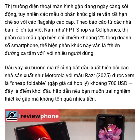
Thị trường điện thoại màn hình gập đang ngày càng sôi
động, tuy nhiên các mẫu ở phân khúc giá rẻ vẫn rất hạn
chế so với các flagship cao cấp. Theo báo cáo từ các nhà
bán lẻ lớn tại Việt Nam như FPT Shop và Cellphones, thị
phần các mẫu gập hiện chỉ chiếm khoảng 2% tổng doanh
số smartphone, thể hiện phân khúc này vẫn là “thiên
đường xa tầm với” với nhiều người dùng.
Dẫu vậy, xu hướng giá rẻ cũng bắt đầu xuất hiện bởi các
nhà sản xuất như Motorola với mẫu Razr (2025) được xem
là “cheap foldable” (gập giá cả hợp lý) khoảng 700 USD —
đây là điểm khởi đầu hấp dẫn nếu bạn muốn trải nghiệm
thiết kế gập mà không tốn quá nhiều tiền.