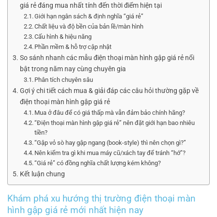
giá rẻ đáng mua nhất tính đến thời điểm hiện tại
Giới hạn ngân sách & định nghĩa “giá rẻ”
Chất liệu và độ bền của bản lề/màn hình
Cấu hình & hiệu năng
Phần mềm & hỗ trợ cập nhật
So sánh nhanh các mẫu điện thoại màn hình gập giá rẻ nổi
bật trong năm nay cùng chuyên gia
Phân tích chuyên sâu
Gợi ý chi tiết cách mua & giải đáp các câu hỏi thường gặp về
điện thoại màn hình gập giá rẻ
Mua ở đâu để có giá thấp mà vẫn đảm bảo chính hãng?
“Điện thoại màn hình gập giá rẻ” nên đặt giới hạn bao nhiêu
tiền?
“Gập vỏ sò hay gập ngang (book-style) thì nên chọn gì?”
Nên kiểm tra gì khi mua máy cũ/xách tay để tránh “hớ”?
“Giá rẻ” có đồng nghĩa chất lượng kém không?
Kết luận chung
Khám phá xu hướng thị trường điện thoại màn
hình gập giá rẻ mới nhất hiện nay