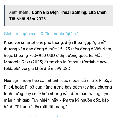
Xem thêm:
Đánh Giá Điện Thoại Gaming: Lựa Chọn
Tốt Nhất Năm 2025
Giới hạn ngân sách & định nghĩa “giá rẻ”
Khác với smartphone phổ thông, điện thoại gập “giá rẻ”
thường vẫn dao động ở mức 15–25 triệu đồng ở Việt Nam,
hoặc khoảng 700–900 USD ở thị trường quốc tế. Mẫu
Motorola Razr (2025) được cho là “most affordable new
foldable” với giá khởi điểm 699 USD.
Nếu bạn muốn tiếp cận nhanh, các model cũ như Z Flip5, Z
Flip4, hoặc Flip3 qua hàng trưng bày, xách tay hay chương
trình trưng bày sẽ rẻ hơn nhưng vẫn đảm bảo trải nghiệm
màn hình gập. Tuy nhiên, hãy kiểm tra kỹ nguồn gốc, bảo
hành để tránh “tiền mất tật mang”.