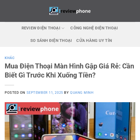
Skip
to
content
REVIEW ĐIỆN THOẠI
CÔNG NGHỆ ĐIỆN THOẠI
SO SÁNH ĐIỆN THOẠI
CỬA HÀNG UY TÍN
KHÁC
Mua Điện Thoại Màn Hình Gập Giá Rẻ: Cần
Biết Gì Trước Khi Xuống Tiền?
POSTED ON
SEPTEMBER 11, 2025
BY
QUANG MINH