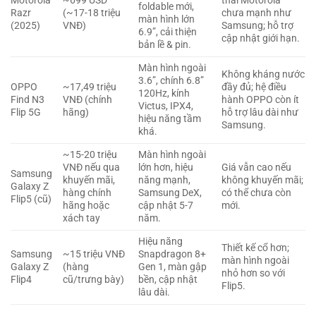
Motorola
~699 USD
thái Motorola
foldable mới,
Razr
(~17-18 triệu
chưa mạnh như
màn hình lớn
(2025)
VNĐ)
Samsung; hỗ trợ
6.9”, cải thiện
cập nhật giới hạn.
bản lề & pin.
Màn hình ngoài
Không kháng nước
3.6”, chính 6.8”
OPPO
~17,49 triệu
đầy đủ; hệ điều
120Hz, kính
Find N3
VNĐ (chính
hành OPPO còn ít
Victus, IPX4,
Flip 5G
hãng)
hỗ trợ lâu dài như
hiệu năng tầm
Samsung.
khá.
~15-20 triệu
Màn hình ngoài
VNĐ nếu qua
lớn hơn, hiệu
Giá vẫn cao nếu
Samsung
khuyến mãi,
năng mạnh,
không khuyến mãi;
Galaxy Z
hàng chính
Samsung DeX,
có thể chưa còn
Flip5 (cũ)
hãng hoặc
cập nhật 5-7
mới.
xách tay
năm.
Hiệu năng
Thiết kế cổ hơn;
Samsung
~15 triệu VNĐ
Snapdragon 8+
màn hình ngoài
Galaxy Z
(hàng
Gen 1, màn gập
nhỏ hơn so với
Flip4
cũ/trưng bày)
bền, cập nhật
Flip5.
lâu dài.