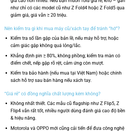
giá cao hơn nhiều. Nếu bạn muốn fold giá rẻ, khó – gần
như chỉ có các model cũ như Z Fold4 hoặc Z Fold5 qua
giảm giá, giá vẫn ≥ 20 triệu.
Nên kiểm tra gì khi mua máy cũ/xách tay để tránh “hớ”?
Kiểm tra số lần gập của bản lề, nếu máy hỗ trợ, hoặc
cảm giác gập không quá lỏng/lắc.
Khẳng định pin ≥ 80%, không phồng; kiểm tra màn có
điểm chết, nếp gập rõ rệt, cảm ứng còn mượt.
Kiểm tra bảo hành (nếu mua tại Việt Nam) hoặc chính
sách hỗ trợ sau bán hàng nếu xách tay.
“Giá rẻ” có đồng nghĩa chất lượng kém không?
Không nhất thiết. Các mẫu cũ flagship như Z Flip5, Z
Flip4 vẫn rất tốt, nhiều người dùng đánh giá cao độ bền
& hiệu năng.
Motorola và OPPO mới cũng cải tiến để đưa công nghệ