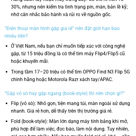
30%, nhưng nên kiểm tra tình trạng pin, màn, bản lề kỹ;
nhớ cân nhắc bảo hành và rủi ro về nguồn gốc.
“Điện thoại màn hình gập giá rẻ” nên đặt giới hạn bao
nhiêu tiền?
Ở Việt Nam, nếu bạn chỉ muốn tiếp xúc với công nghệ
gập, từ 15 triệu đồng là có thể tìm máy Flip4/Flip5 cũ
hoặc khuyến mãi.
Trong tầm 17–20 triệu có thể tìm OPPO Find N3 Flip 5G
chính hãng hoặc Motorola Razr xách tay/APAC.
“Gập vỏ sò hay gập ngang (book-style) thì nên chọn gì?”
Flip (vỏ sò)
: Nhỏ gọn, tiện mang túi, màn ngoài sử dụng
nhanh. Giá rẻ hơn, dễ thấy trên thị trường giá rẻ.
Fold (book-style): Màn lớn dạng máy tính bảng khi mở,
phù hợp để làm việc, đọc báo, làm nội dung. Tuy nhiên,