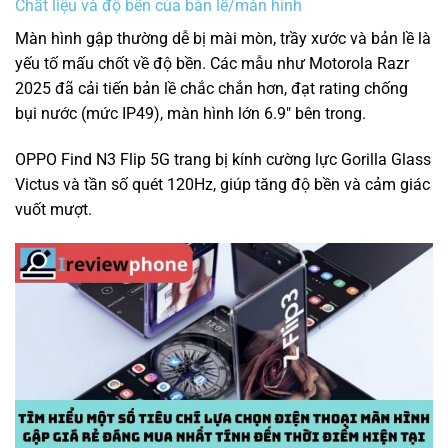
Chất liệu và độ bền của bản lề/màn hình
Màn hình gập thường dễ bị mài mòn, trầy xước và bản lề là
yếu tố mấu chốt về độ bền. Các mẫu như Motorola Razr
2025 đã cải tiến bản lề chắc chắn hơn, đạt rating chống
bụi nước (mức IP49), màn hình lớn 6.9″ bên trong.
OPPO Find N3 Flip 5G trang bị kính cường lực Gorilla Glass
Victus và tần số quét 120Hz, giúp tăng độ bền và cảm giác
vuốt mượt.