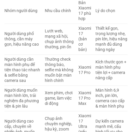
Bản
Xiaomi
Nhóm người dùng
Nhu cầu chính
Lý do chọn
17 phù
hợp
Xiaomi
Thiết kế gọn,
Lướt web,
Người dùng phổ
17
trọng lượng nhẹ,
mạng xã hội,
thông, cần máy
(bản
pin lớn, hiệu năng
chụp ảnh thông
gọn, hiệu năng cao
cơ
mạnh đủ dùng
thường, pin ổn
bản)
hằng ngày
Người dùng cần
Thường check
Kích thước gọn +
màn hình phụ để
thông báo,
Xiaomi
màn hình phụ
tiện thao tác nhanh
selfie mà không
17 Pro
tiện lợi + camera
& selfie bằng
muốn bật màn
nâng cấp
camera sau
hình chính
Người dùng muốn
Màn hình 6,9
Xem phim, chơi
Xiaomi
màn hình lớn, trải
inch, pin lớn,
game, làm việc
17 Pro
nghiệm đa phương
camera cao cấp
di động
Max
tiện & pin lâu
& màn hình phụ
Xiaomi
Chụp ảnh
Người dùng cao
17
Dự kiến camera
chuyên nghiệp,
cấp, chuyên về
Ultra
mạnh mẽ, cấu
hậu kỳ, zoom
nhiếp ảnh, muốn
(nếu
hình tối ưu cho