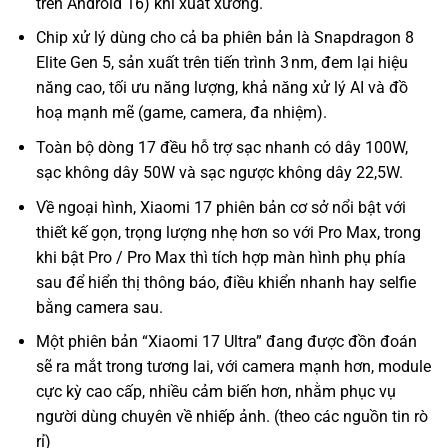
trên Android 16) khi xuất xưởng.
Chip xử lý dùng cho cả ba phiên bản là Snapdragon 8
Elite Gen 5, sản xuất trên tiến trình 3 nm, đem lại hiệu
năng cao, tối ưu năng lượng, khả năng xử lý AI và đồ
hoạ mạnh mẽ (game, camera, đa nhiệm).
Toàn bộ dòng 17 đều hỗ trợ sạc nhanh có dây 100W,
sạc không dây 50W và sạc ngược không dây 22,5W.
Về ngoại hình, Xiaomi 17 phiên bản cơ sở nổi bật với
thiết kế gọn, trọng lượng nhẹ hơn so với Pro Max, trong
khi bật Pro / Pro Max thì tích hợp màn hình phụ phía
sau để hiển thị thông báo, điều khiển nhanh hay selfie
bằng camera sau.
Một phiên bản “Xiaomi 17 Ultra” đang được đồn đoán
sẽ ra mắt trong tương lai, với camera mạnh hơn, module
cực kỳ cao cấp, nhiều cảm biến hơn, nhằm phục vụ
người dùng chuyên về nhiếp ảnh. (theo các nguồn tin rò
rỉ)