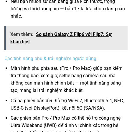
Nếu bạn muốn sự cân bằng giữa kích thước, trọng
lượng và thời lượng pin — bản 17 là lựa chọn đáng cân
nhắc.
Xem thêm:
So sánh Galaxy Z Flip6 với Flip7: Sự
khác biệt
Các tính năng phụ & trải nghiệm người dùng
Màn hình phụ phía sau (Pro / Pro Max) giúp bạn kiểm
tra thông báo, xem giờ, selfie bằng camera sau mà
không cần màn hình chính bật — một tính năng sáng
tạo, mang lại trải nghiệm khác biệt.
Cả ba phiên bản đều hỗ trợ Wi-Fi 7, Bluetooth 5.4, NFC,
USB-C (với DisplayPort), kết nối 5G (SA/NSA).
Các phiên bản Pro / Pro Max có thể hỗ trợ công nghệ
Ultra Wideband (UWB) để định vị chính xác trong hệ